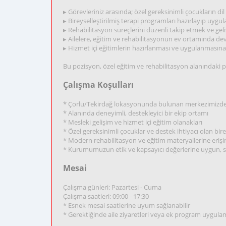
▸ Görevleriniz arasında; özel gereksinimli çocukların d
▸ Bireyselleştirilmiş terapi programları hazırlayıp uygu
▸ Rehabilitasyon süreçlerini düzenli takip etmek ve gel
▸ Ailelere, eğitim ve rehabilitasyonun ev ortamında d
▸ Hizmet içi eğitimlerin hazırlanması ve uygulanmasın
Bu pozisyon, özel eğitim ve rehabilitasyon alanındaki
Çalışma Koşulları
* Çorlu/Tekirdağ lokasyonunda bulunan merkezimizde
* Alanında deneyimli, destekleyici bir ekip ortamı
* Mesleki gelişim ve hizmet içi eğitim olanakları
* Özel gereksinimli çocuklar ve destek ihtiyacı olan birey
* Modern rehabilitasyon ve eğitim materyallerine eriş
* Kurumumuzun etik ve kapsayıcı değerlerine uygun, sa
Mesai
Çalışma günleri: Pazartesi - Cuma
Çalışma saatleri: 09:00 - 17:30
* Esnek mesai saatlerine uyum sağlanabilir
* Gerektiğinde aile ziyaretleri veya ek program uygula