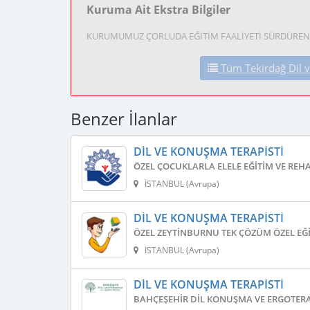
Kuruma Ait Ekstra Bilgiler
KURUMUMUZ ÇORLUDA EĞİTİM FAALİYETİ SÜRDÜREN
Tüm Tekirdağ Dil ve
Benzer İlanlar
DIL VE KONUŞMA TERAPISTI
ÖZEL ÇOCUKLARLA ELELE EĞITIM VE REH
İSTANBUL (Avrupa)
DIL VE KONUŞMA TERAPISTI
ÖZEL ZEYTINBURNU TEK ÇÖZÜM ÖZEL EĞI
İSTANBUL (Avrupa)
DIL VE KONUŞMA TERAPISTI
BAHÇEŞEHIR DIL KONUŞMA VE ERGOTERA