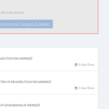
 BİR KURUMDUR.
 Konuşma Terapisti İş İlanları
ABILITASYON MERKEZI
3 Gün Önce
TIM VE REHABILITASYON MERKEZI
3 Gün Önce
PI DANIŞMANLIK MERKEZI