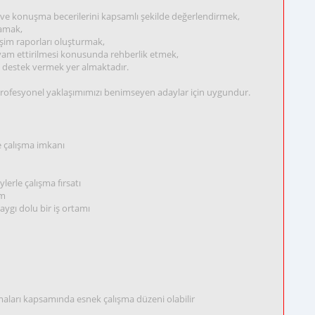
il ve konuşma becerilerini kapsamlı şekilde değerlendirmek,
lamak,
işim raporları oluşturmak,
evam ettirilmesi konusunda rehberlik etmek,
a destek vermek yer almaktadır.
 profesyonel yaklaşımımızı benimseyen adaylar için uygundur.
 çalışma imkanı
lerle çalışma fırsatı
im
ygı dolu bir iş ortamı
maları kapsamında esnek çalışma düzeni olabilir