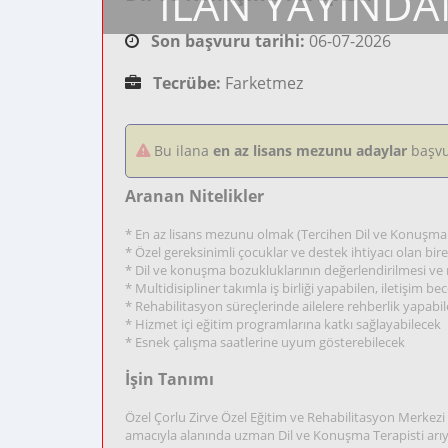
İLAN YAYINDA
Son başvuru tarihi:
06-07-2026
Tecrübe:
Farketmez
Bu ilana
en az lisans mezunu adaylar
başvu
Aranan Nitelikler
* En az lisans mezunu olmak (Tercihen Dil ve Konuşma T
* Özel gereksinimli çocuklar ve destek ihtiyacı olan bire
* Dil ve konuşma bozukluklarının değerlendirilmesi ve 
* Multidisipliner takımla iş birliği yapabilen, iletişim bec
* Rehabilitasyon süreçlerinde ailelere rehberlik yapabi
* Hizmet içi eğitim programlarına katkı sağlayabilecek
* Esnek çalışma saatlerine uyum gösterebilecek
İşin Tanımı
Özel Çorlu Zirve Özel Eğitim ve Rehabilitasyon Merkezi o
amacıyla alanında uzman Dil ve Konuşma Terapisti arı