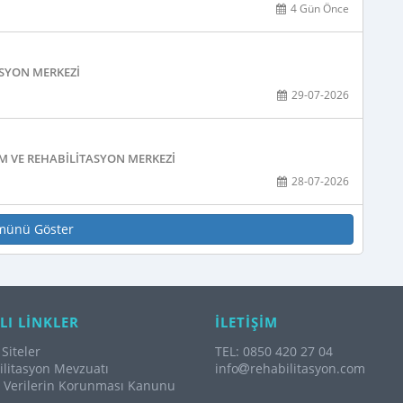
4 Gün Önce
ASYON MERKEZI
29-07-2026
M VE REHABILITASYON MERKEZI
28-07-2026
münü Göster
LI LİNKLER
İLETİŞİM
Siteler
TEL: 0850 420 27 04
litasyon Mevzuatı
info
rehabilitasyon.com
l Verilerin Korunması Kanunu