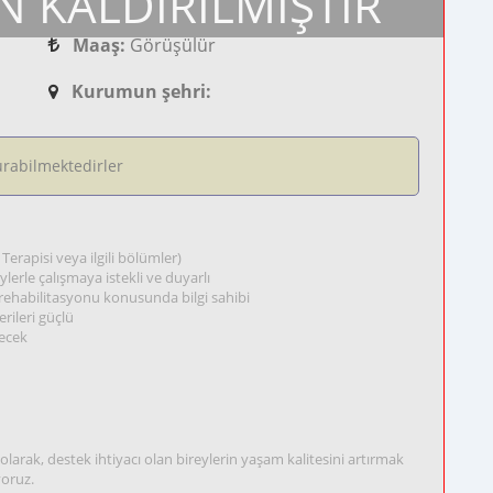
N KALDIRILMIŞTIR
Maaş:
Görüşülür
Kurumun şehri:
rabilmektedirler
erapisi veya ilgili bölümler)
ylerle çalışmaya istekli ve duyarlı
rehabilitasyonu konusunda bilgi sahibi
erileri güçlü
lecek
larak, destek ihtiyacı olan bireylerin yaşam kalitesini artırmak
yoruz.