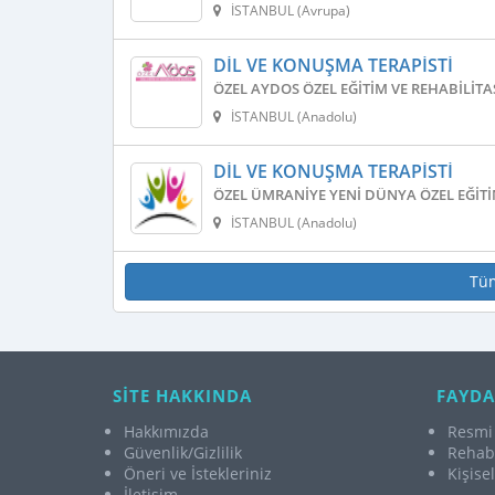
İSTANBUL (Avrupa)
DIL VE KONUŞMA TERAPISTI
ÖZEL AYDOS ÖZEL EĞITIM VE REHABILIT
İSTANBUL (Anadolu)
DIL VE KONUŞMA TERAPISTI
ÖZEL ÜMRANIYE YENI DÜNYA ÖZEL EĞITI
İSTANBUL (Anadolu)
Tü
SİTE HAKKINDA
FAYDA
Hakkımızda
Resmi 
Güvenlik/Gizlilik
Rehabi
Öneri ve İstekleriniz
Kişise
İletişim