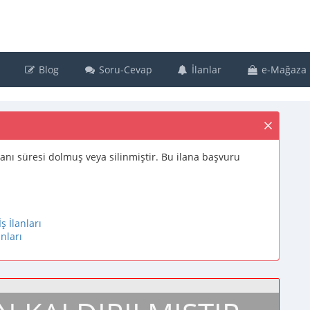
Blog
Soru-Cevap
İlanlar
e-Mağaza
ş ilanı süresi dolmuş veya silinmiştir. Bu ilana başvuru
ş İlanları
nları