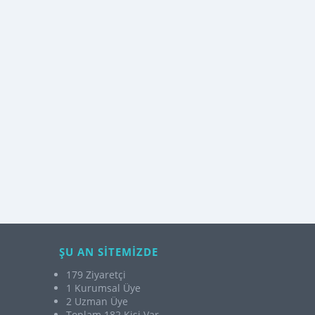
ŞU AN SİTEMİZDE
179 Ziyaretçi
1 Kurumsal Üye
2 Uzman Üye
Toplam 182 Kişi Var