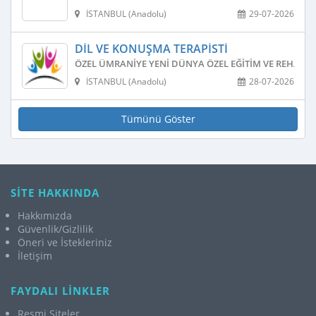
İSTANBUL (Anadolu)
29-07-2026
DIL VE KONUŞMA TERAPISTI
ÖZEL ÜMRANIYE YENI DÜNYA ÖZEL EĞITIM VE REHABIL
İSTANBUL (Anadolu)
28-07-2026
Tümünü Göster
SİTE HAKKINDA
Hakkımızda
Güvenlik/Gizlilik
Öneri ve İstekleriniz
İletişim
FAYDALI LİNKLER
Resmi Siteler