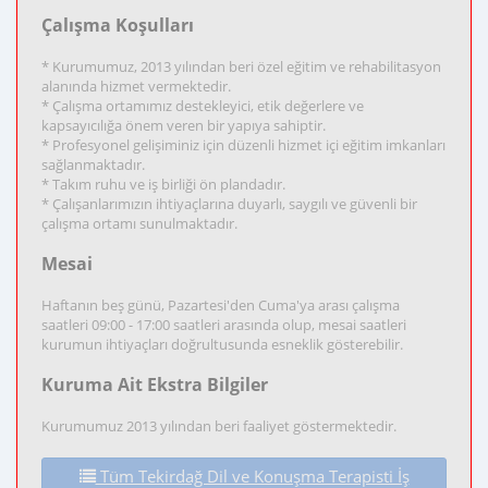
Çalışma Koşulları
* Kurumumuz, 2013 yılından beri özel eğitim ve rehabilitasyon
alanında hizmet vermektedir.
* Çalışma ortamımız destekleyici, etik değerlere ve
kapsayıcılığa önem veren bir yapıya sahiptir.
* Profesyonel gelişiminiz için düzenli hizmet içi eğitim imkanları
sağlanmaktadır.
* Takım ruhu ve iş birliği ön plandadır.
* Çalışanlarımızın ihtiyaçlarına duyarlı, saygılı ve güvenli bir
çalışma ortamı sunulmaktadır.
Mesai
Haftanın beş günü, Pazartesi'den Cuma'ya arası çalışma
saatleri 09:00 - 17:00 saatleri arasında olup, mesai saatleri
kurumun ihtiyaçları doğrultusunda esneklik gösterebilir.
Kuruma Ait Ekstra Bilgiler
Kurumumuz 2013 yılından beri faaliyet göstermektedir.
Tüm Tekirdağ Dil ve Konuşma Terapisti İş