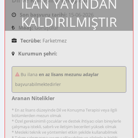
İLAN YAYINDAN
Dil ve Konuşma Terapisti
Son başvuru tarihi:
15-06-2026
KALDIRILMIŞTIR
Maaş:
Görüşülür
Tecrübe:
Farketmez
Kurumun şehri:
Bu ilana
en az lisans mezunu adaylar
başvurabilmektedirler
Aranan Nitelikler
* En az lisans düzeyinde Dil ve Konuşma Terapisi veya ilgili
bölümlerden mezun olmak
* Özel gereksinimli çocuklar ve destek ihtiyacı olan bireylerle
çalışmaya istekli, sabırlı ve iletişim becerileri yüksek olmak
* Mesleki teknik ve yöntemleri etkin şekilde kullanabilmek
* Takım çalışmasına uyum sağlayabilen ve ailelerle iş birliği