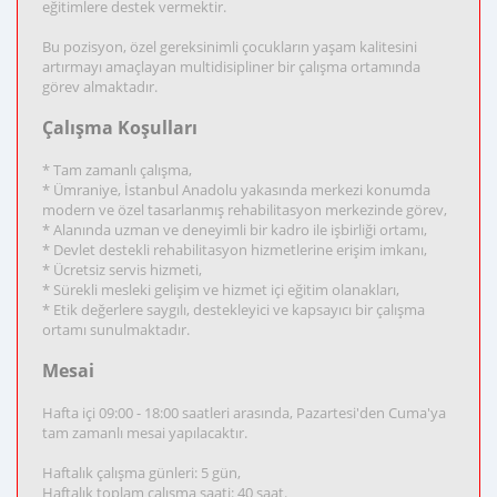
eğitimlere destek vermektir.
Bu pozisyon, özel gereksinimli çocukların yaşam kalitesini
artırmayı amaçlayan multidisipliner bir çalışma ortamında
görev almaktadır.
Çalışma Koşulları
* Tam zamanlı çalışma,
* Ümraniye, İstanbul Anadolu yakasında merkezi konumda
modern ve özel tasarlanmış rehabilitasyon merkezinde görev,
* Alanında uzman ve deneyimli bir kadro ile işbirliği ortamı,
* Devlet destekli rehabilitasyon hizmetlerine erişim imkanı,
* Ücretsiz servis hizmeti,
* Sürekli mesleki gelişim ve hizmet içi eğitim olanakları,
* Etik değerlere saygılı, destekleyici ve kapsayıcı bir çalışma
ortamı sunulmaktadır.
Mesai
Hafta içi 09:00 - 18:00 saatleri arasında, Pazartesi'den Cuma'ya
tam zamanlı mesai yapılacaktır.
Haftalık çalışma günleri: 5 gün,
Haftalık toplam çalışma saati: 40 saat.