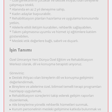
* Özel gereksinimli çocuklar ve destek ihtiyacı olan bireylerle
çalışmaya istekli,
* Alanında en az 2 yıl deneyime sahip,
* Kadın adaylar başvurabilir,
* Rehabilitasyon planları hazırlama ve uygulama konusunda
yetkin,
* Ailelerle etkili iletişim kurabilen, rehberlik sağlayabilen,
* Takım çalışmasına uyumlu ve hizmet içi eğitimlere katılım
gösterebilen,
* Mesleki etik değerlere bağlı, sabırlı ve duyarlı.
İşin Tanımı
Özel Ümraniye Yeni Dünya Özel Eğitim ve Rehabilitasyon
Merkezi olarak, dil ve konuşma terapisti arıyoruz.
Göreviniz;
▸ Destek ihtiyacı olan bireylerin dil ve konuşma gelişimini
değerlendirmek,
▸ Bireylere ve ailelerine özel, bilimsel temelli terapi programları
hazırlayıp uygulamak,
▸ Rehabilitasyon süreçlerini takip ederek gelişim raporları
düzenlemek,
▸ Aile bireylerine yönelik rehberlik hizmetleri sunmak,
▸ Kurum personelinin mesleki gelişimine katkıda bulunmak ve