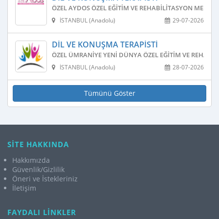
ÖZEL AYDOS ÖZEL EĞITIM VE REHABILITASYON MERKEZ
İSTANBUL (Anadolu)
29-07-2026
DIL VE KONUŞMA TERAPISTI
ÖZEL ÜMRANIYE YENI DÜNYA ÖZEL EĞITIM VE REHABIL
İSTANBUL (Anadolu)
28-07-2026
Tümünü Göster
SİTE HAKKINDA
Hakkımızda
Güvenlik/Gizlilik
Öneri ve İstekleriniz
İletişim
FAYDALI LİNKLER