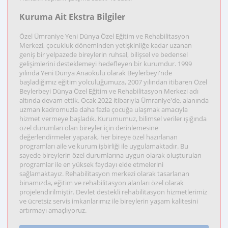
Kuruma Ait Ekstra Bilgiler
Özel Ümraniye Yeni Dünya Özel Eğitim ve Rehabilitasyon
Merkezi, çocukluk döneminden yetişkinliğe kadar uzanan
geniş bir yelpazede bireylerin ruhsal, bilişsel ve bedensel
gelişimlerini desteklemeyi hedefleyen bir kurumdur. 1999
yılında Yeni Dünya Anaokulu olarak Beylerbeyi'nde
başladığımız eğitim yolculuğumuza, 2007 yılından itibaren Özel
Beylerbeyi Dünya Özel Eğitim ve Rehabilitasyon Merkezi adı
altında devam ettik. Ocak 2022 itibarıyla Ümraniye'de, alanında
uzman kadromuzla daha fazla çocuğa ulaşmak amacıyla
hizmet vermeye başladık. Kurumumuz, bilimsel veriler ışığında
özel durumları olan bireyler için derinlemesine
değerlendirmeler yaparak, her bireye özel hazırlanan
programları aile ve kurum işbirliği ile uygulamaktadır. Bu
sayede bireylerin özel durumlarına uygun olarak oluşturulan
programlar ile en yüksek faydayı elde etmelerini
sağlamaktayız. Rehabilitasyon merkezi olarak tasarlanan
binamızda, eğitim ve rehabilitasyon alanları özel olarak
projelendirilmiştir. Devlet destekli rehabilitasyon hizmetlerimiz
ve ücretsiz servis imkanlarımız ile bireylerin yaşam kalitesini
artırmayı amaçlıyoruz.