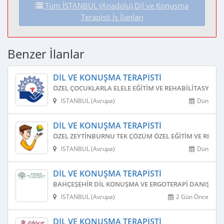
Tüm İSTANBUL (Anadolu) Dil ve Konuşma
Terapisti İş İlanları
Benzer İlanlar
DIL VE KONUŞMA TERAPISTI
ÖZEL ÇOCUKLARLA ELELE EĞITIM VE REHABILITASYON 
İSTANBUL (Avrupa)
Dün
DIL VE KONUŞMA TERAPISTI
ÖZEL ZEYTINBURNU TEK ÇÖZÜM ÖZEL EĞITIM VE REHAB
İSTANBUL (Avrupa)
Dün
DIL VE KONUŞMA TERAPISTI
BAHÇEŞEHIR DIL KONUŞMA VE ERGOTERAPI DANIŞMAN
İSTANBUL (Avrupa)
2 Gün Önce
DIL VE KONUŞMA TERAPISTI