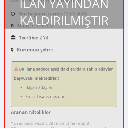
İLAN YAYINDAN
Dil ve Konuşma Terapisti
Son başvuru tarihi:
13-06-2026
KALDIRILMIŞTIR
Maaş:
Görüşülür
Tecrübe:
2 Yıl
Kurumun şehri:
Bu ilana sadece aşağıdaki şartlara sahip adaylar
başvurabilmektedirler:
Bayan adaylar
En az Lisans mezunu
Aranan Nitelikler
* En az lisans mezunu Dil ve Konuşma Terapisti,