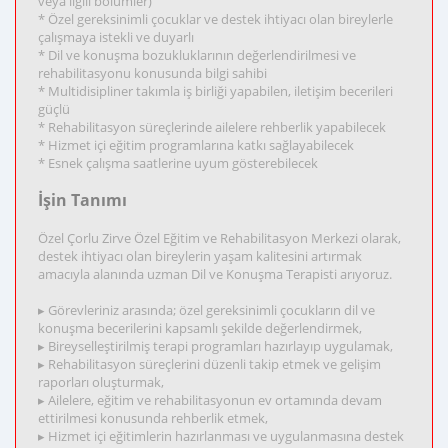
veya ilgili bölümler)
* Özel gereksinimli çocuklar ve destek ihtiyacı olan bireylerle
çalışmaya istekli ve duyarlı
* Dil ve konuşma bozukluklarının değerlendirilmesi ve
rehabilitasyonu konusunda bilgi sahibi
* Multidisipliner takımla iş birliği yapabilen, iletişim becerileri
güçlü
* Rehabilitasyon süreçlerinde ailelere rehberlik yapabilecek
* Hizmet içi eğitim programlarına katkı sağlayabilecek
* Esnek çalışma saatlerine uyum gösterebilecek
İşin Tanımı
Özel Çorlu Zirve Özel Eğitim ve Rehabilitasyon Merkezi olarak,
destek ihtiyacı olan bireylerin yaşam kalitesini artırmak
amacıyla alanında uzman Dil ve Konuşma Terapisti arıyoruz.
▸ Görevleriniz arasında; özel gereksinimli çocukların dil ve
konuşma becerilerini kapsamlı şekilde değerlendirmek,
▸ Bireyselleştirilmiş terapi programları hazırlayıp uygulamak,
▸ Rehabilitasyon süreçlerini düzenli takip etmek ve gelişim
raporları oluşturmak,
▸ Ailelere, eğitim ve rehabilitasyonun ev ortamında devam
ettirilmesi konusunda rehberlik etmek,
▸ Hizmet içi eğitimlerin hazırlanması ve uygulanmasına destek