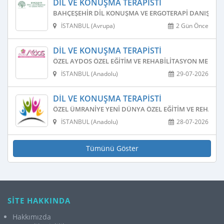
DIL VE KONUŞMA TERAPISTI
BAHÇEŞEHIR DIL KONUŞMA VE ERGOTERAPI DANIŞMAN
İSTANBUL (Avrupa)
2 Gün Önce
DIL VE KONUŞMA TERAPISTI
ÖZEL AYDOS ÖZEL EĞITIM VE REHABILITASYON MERKEZ
İSTANBUL (Anadolu)
29-07-2026
DIL VE KONUŞMA TERAPISTI
ÖZEL ÜMRANIYE YENI DÜNYA ÖZEL EĞITIM VE REHABIL
İSTANBUL (Anadolu)
28-07-2026
Tümünü Göster
SİTE HAKKINDA
Hakkımızda