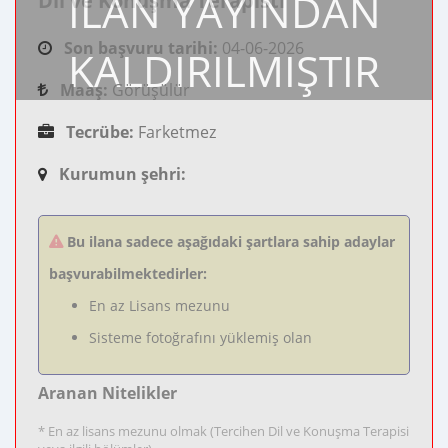
İLAN YAYINDAN
Dil ve Konuşma Terapisti
Son başvuru tarihi:
04-06-2026
KALDIRILMIŞTIR
Maaş:
Görüşülür
Tecrübe:
Farketmez
Kurumun şehri:
Bu ilana sadece aşağıdaki şartlara sahip adaylar
başvurabilmektedirler:
En az Lisans mezunu
Sisteme fotoğrafını yüklemiş olan
Aranan Nitelikler
* En az lisans mezunu olmak (Tercihen Dil ve Konuşma Terapisi