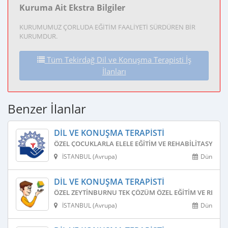
Kuruma Ait Ekstra Bilgiler
KURUMUMUZ ÇORLUDA EĞİTİM FAALİYETİ SÜRDÜREN BİR
KURUMDUR.
Tüm Tekirdağ Dil ve Konuşma Terapisti İş
İlanları
Benzer İlanlar
DIL VE KONUŞMA TERAPISTI
ÖZEL ÇOCUKLARLA ELELE EĞITIM VE REHABILITASYON 
İSTANBUL (Avrupa)
Dün
DIL VE KONUŞMA TERAPISTI
ÖZEL ZEYTINBURNU TEK ÇÖZÜM ÖZEL EĞITIM VE REHAB
İSTANBUL (Avrupa)
Dün