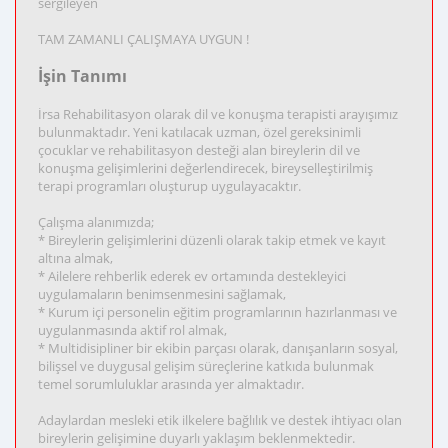
sergileyen
TAM ZAMANLI ÇALIŞMAYA UYGUN !
İşin Tanımı
İrsa Rehabilitasyon olarak dil ve konuşma terapisti arayışımız
bulunmaktadır. Yeni katılacak uzman, özel gereksinimli
çocuklar ve rehabilitasyon desteği alan bireylerin dil ve
konuşma gelişimlerini değerlendirecek, bireyselleştirilmiş
terapi programları oluşturup uygulayacaktır.
Çalışma alanımızda;
* Bireylerin gelişimlerini düzenli olarak takip etmek ve kayıt
altına almak,
* Ailelere rehberlik ederek ev ortamında destekleyici
uygulamaların benimsenmesini sağlamak,
* Kurum içi personelin eğitim programlarının hazırlanması ve
uygulanmasında aktif rol almak,
* Multidisipliner bir ekibin parçası olarak, danışanların sosyal,
bilişsel ve duygusal gelişim süreçlerine katkıda bulunmak
temel sorumluluklar arasında yer almaktadır.
Adaylardan mesleki etik ilkelere bağlılık ve destek ihtiyacı olan
bireylerin gelişimine duyarlı yaklaşım beklenmektedir.