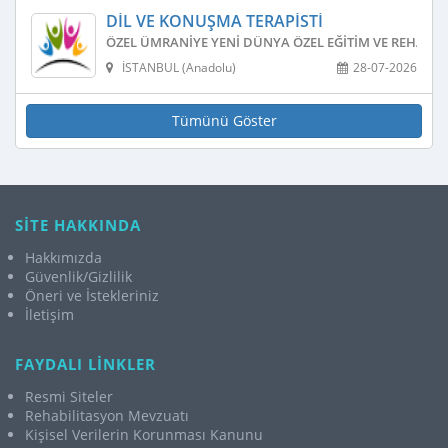
DIL VE KONUŞMA TERAPISTI
ÖZEL ÜMRANIYE YENI DÜNYA ÖZEL EĞITIM VE REHABIL
İSTANBUL (Anadolu)
28-07-2026
Tümünü Göster
SİTE HAKKINDA
Hakkımızda
Güvenlik/Gizlilik
Öneri ve İstekleriniz
İletişim
FAYDALI LİNKLER
Resmi Siteler
Rehabilitasyon Mevzuatı
Kişisel Verilerin Korunması Kanunu