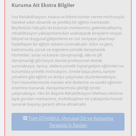
Kuruma Ait Ekstra Bilgiler
İrsa Rehabilitasyon, insana ve bilime hizmet verme mottosuyla
hareket eden dinamik ve yenilikçi bir eğitim merkezidir.
Beylikdüzü Yakuplu'da bulunan merkezimiz, gelenekselleşmiş
rehabilitasyon yaklaşımlarından uzaklaşarak bireylerin sosyal,
bilişsel ve duygusal gelişimlerini en üst seviyeye çıkarmayı
hedefleyen bir eğitim sistemi sunmaktadır. Etkin ve genç
kadromuzla, çocuk ve ergenlere yönelik danışmanlık
hizmetleri, sınav ve kariyer danışmanlığı, aile ve çift
danışmanlığı gibi birçok alanda profesyonel destek
sunmaktayız. Ayrıca, ailelere yönelik kişisel gelişim eğitimleri ve
kurumlara yönelik motivasyon, stresle başa çıkma, kariyer
yönetimi gibi eğitim ve atölye çalışmaları düzenlemekteyiz.
Tüm hizmetlerimizde mesleki etik ilkelerine ve sürekli eğitimin
önemine inanarak, danışanlarımızla işbirliği içinde
çalışmaktayız. Yılın En Başarılı Rehabilitasyon Merkezi ödülüne
layık görülen merkezimiz, multidisipliner bir yaklaşımla hizmet
sunarak başarıyı garanti altına almaktadır.
Tüm İSTANBUL (Avrupa) Dil ve Konuşma
Terapisti İş İlanları