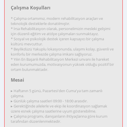
Çalışma Koşulları
* Çalışma ortamımız, modern rehabilitasyon araçları ve
teknolojik desteklerle donatılmıştır.
* İrsa Rehabilitasyon olarak, personelimizin mesleki gelişimi
için düzenli eğitim ve atölye çalışmaları sunmaktayız.
* Sosyal ve psikolojik destek içeren kapsayıcı bir çalışma
kültürü mevcuttur.
* Beylikdüzü Yakuplu lokasyonunda, ulaşımı kolay, güvenli ve
konforlu bir merkezde çalışma imkanı sağlıyoruz.
* Yılın En Başarılı Rehabilitasyon Merkezi unvanı ile hareket
eden kurumumuzda, motivasyonun yüksek olduğu pozitif bir
ortam bulunmaktadır.
Mesai
▸ Haftanın 5 günü, Pazartesi'den Cuma'ya tam zamanlı
çalışma.
▸ Günlük çalışma saatleri 09:00 - 18:00 arasıdır.
▸ Gerektiğinde ailelerle ve ekip ile koordinasyon sağlamak
üzere esnek çalışma saatlerine uyum gösterebilme.
▸ Çalışma programı, danışanların ihtiyaçlarına göre kurum
tarafından düzenlenmektedir.