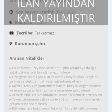
İLAN YAYINDAN
Dil ve Konuşma Terapisti
Son başvuru tarihi:
05-01-2026
KALDIRILMIŞTIR
Maaş:
Görüşülür
Tecrübe:
Farketmez
Kurumun şehri:
Aranan Nitelikler
▸ En az lisans düzeyinde Dil ve Konuşma Terapisi ya da ilgili
sağlık bilimleri alanlarından mezun olmak
▸ Özel gereksinimli çocuklar ve destek ihtiyacı olan bireylerle
çalışmaya istekli, empati yeteneği gelişmiş olmak
▸ Mesleki teknik ve yöntemlere hakim, bireysel değerlendirme
ve terapi programları hazırlama becerisine sahip olmak
▸ Ailelerle etkili iletişim kurabilen, rehberlik hizmetleri verebilen
▸ Takım çalışmasına yatkın, sürekli öğrenmeye açık ve mesleki
gelişimlerine önem veren
▸ Etik değerlere bağlı, sorumluluk sahibi ve dikkatli davranış