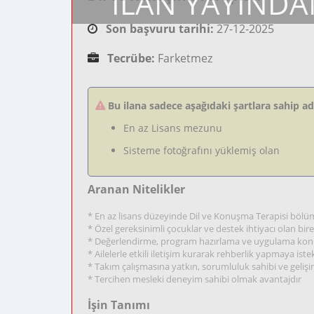
İLAN YAYINDA
Son başvuru tarihi:
27-12-2025
Tecrübe:
Farketmez
Bu ilana sadece aşağıdaki şartlara sahip a
En az Lisans mezunu
Sisteme fotoğrafını yüklemiş olan
Aranan Nitelikler
* En az lisans düzeyinde Dil ve Konuşma Terapisi b
* Özel gereksinimli çocuklar ve destek ihtiyacı olan bir
* Değerlendirme, program hazırlama ve uygulama konul
* Ailelerle etkili iletişim kurarak rehberlik yapmaya istekli
* Takım çalışmasına yatkın, sorumluluk sahibi ve gelişi
* Tercihen mesleki deneyim sahibi olmak avantajdır
İşin Tanımı