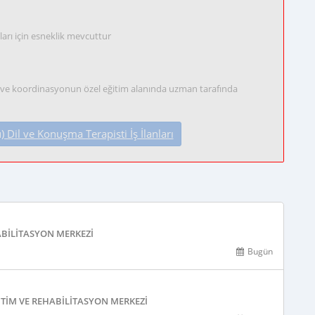
ları için esneklik mevcuttur
ğı ve koordinasyonun özel eğitim alanında uzman tarafında
il ve Konuşma Terapisti İş İlanları
ABILITASYON MERKEZI
Bugün
TIM VE REHABILITASYON MERKEZI