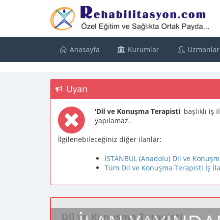
Anasayfa
Kurumlar
Uzmanlar
Uyarı
'
Dil ve Konuşma Terapisti
' başlıklı i
yapılamaz.
İlgilenebileceğiniz diğer ilanlar:
İSTANBUL (Anadolu) Dil ve Konuşma 
Tüm Dil ve Konuşma Terapisti İş İla
Dil ve Konuşma Terapisti