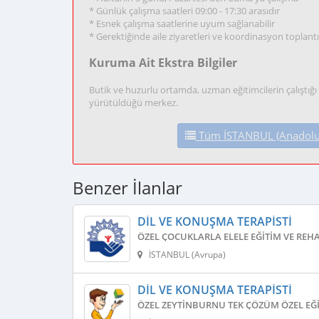
* Günlük çalışma saatleri 09:00 - 17:30 arasıdır
* Esnek çalışma saatlerine uyum sağlanabilir
* Gerektiğinde aile ziyaretleri ve koordinasyon toplantı
Kuruma Ait Ekstra Bilgiler
Butik ve huzurlu ortamda, uzman eğitimcilerin çalıştı
yürütüldüğü merkez.
Tüm İSTANBUL (Anadolu) D
Benzer İlanlar
DIL VE KONUŞMA TERAPISTI
ÖZEL ÇOCUKLARLA ELELE EĞITIM VE REH
İSTANBUL (Avrupa)
DIL VE KONUŞMA TERAPISTI
ÖZEL ZEYTINBURNU TEK ÇÖZÜM ÖZEL EĞI