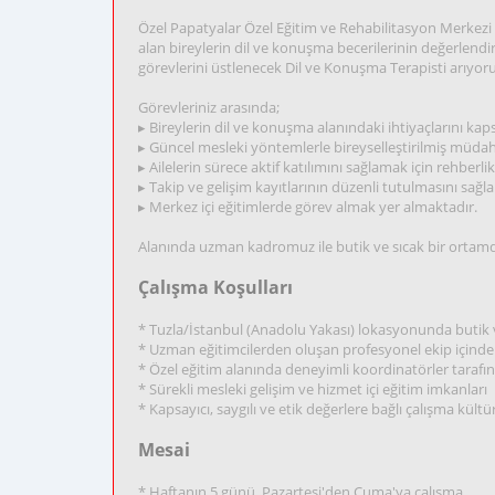
Özel Papatyalar Özel Eğitim ve Rehabilitasyon Merkezi 
alan bireylerin dil ve konuşma becerilerinin değerlend
görevlerini üstlenecek Dil ve Konuşma Terapisti arıyoru
Görevleriniz arasında;
▸ Bireylerin dil ve konuşma alanındaki ihtiyaçlarını kap
▸ Güncel mesleki yöntemlerle bireyselleştirilmiş müdah
▸ Ailelerin sürece aktif katılımını sağlamak için rehberli
▸ Takip ve gelişim kayıtlarının düzenli tutulmasını sağl
▸ Merkez içi eğitimlerde görev almak yer almaktadır.
Alanında uzman kadromuz ile butik ve sıcak bir ortamd
Çalışma Koşulları
* Tuzla/İstanbul (Anadolu Yakası) lokasyonunda butik 
* Uzman eğitimcilerden oluşan profesyonel ekip içinde
* Özel eğitim alanında deneyimli koordinatörler tarafın
* Sürekli mesleki gelişim ve hizmet içi eğitim imkanları
* Kapsayıcı, saygılı ve etik değerlere bağlı çalışma kültü
Mesai
* Haftanın 5 günü, Pazartesi'den Cuma'ya çalışma