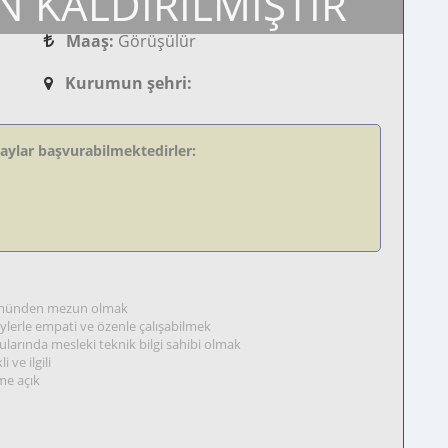
N KALDIRILMIŞTIR
Maaş:
Görüşülür
Kurumun şehri:
daylar başvurabilmektedirler:
ölümünden mezun olmak
eylerle empati ve özenle çalışabilmek
arında mesleki teknik bilgi sahibi olmak
 ve ilgili
me açık