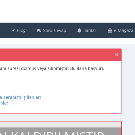
Blog
Soru-Cevap
İlanlar
e-Mağaza
ş ilanı süresi dolmuş veya silinmiştir. Bu ilana başvuru
Terapisti İş İlanları
nları