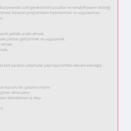
bünyesinde; özel gereksinimli çocuklar ve rehabilitasyon desteği
irilmesi, bireysel programların hazırlanması ve uygulanması
z.
samlı şekilde analiz etmek,
ale planları geliştirmek ve uygulamak,
k etmek,
amak,
a fark yaratan çalışmalar yapmaya birlikte devam edeceğiz.
ve huzurlu bir çalışma ortamı
 görev alma şansı
dan desteklenen iş akışı
rü