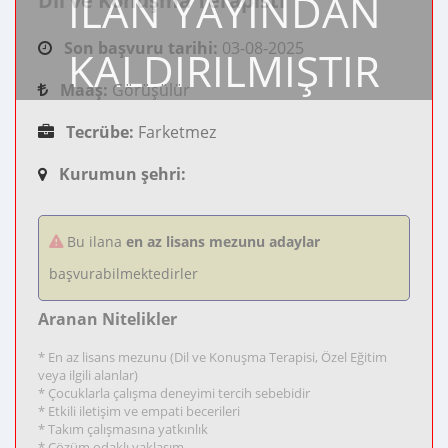
İLAN YAYINDAN
Dil ve Konuşma Terapisti
Son başvuru tarihi:
03-08-2025
KALDIRILMIŞTIR
Maaş:
Görüşülür
Tecrübe:
Farketmez
Kurumun şehri:
Bu ilana
en az lisans mezunu adaylar
başvurabilmektedirler
Aranan Nitelikler
* En az lisans mezunu (Dil ve Konuşma Terapisi, Özel Eğitim
veya ilgili alanlar)
* Çocuklarla çalışma deneyimi tercih sebebidir
* Etkili iletişim ve empati becerileri
* Takım çalışmasına yatkınlık
* Çözüm odaklı yaklaşım