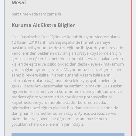
Mesai
part time yada tam zamanlı
Kuruma Ait Ekstra Bilgiler
Özel Başakşehir Özel Eğitim ve Rehabilitasyon Merkezi olarak,
12 Kasım 2019 tarihinde Başakşehir de hizmet vermeye
başladık. Misyonumuz, destek eğitime ihtiyaç duyan bireylerin
kendilerinden beklenen davranışları ortaya koyabilmeleri için
gerekli olan eğitim hizmetlerini sunmaktır. Ayrıca, bakım veren
kişileri de eğitsel ve psikolojik açıdan destekleyerek maksimum
yarar sağlamayı amaçlıyoruz. Vizyonumuz ise, özel gereksinime
sahip bireylere kaliteli hizmet sunarak yaşam kalitelerini
artırmak ve onların bağımsız bir şekilde yaşayabilmeleri için
gerekli becerileri kazanmalarına yardımcı olmaktır. 300 ü aşkın
öğrencimize hizmet veren kurumumuz, deneyimli kadrosu ve
modern eğitim yöntemleri ile çocukların potansiyellerini
keşfetmelerine yardımcı olmaktadır. kurumumuzda,
öğrencilere özel eğitim planları hazırlamakta ve ailelerine de
danışmanlık hizmetleri sunmaktayız. Ayrıca, ücretsiz servis
hizmetimiz ve güvenli bir öğrenme ortamımız ile hem
çocukların hem de ailelerinin yanındayız.