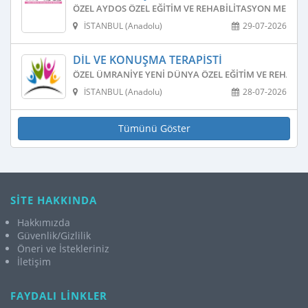
ÖZEL AYDOS ÖZEL EĞITIM VE REHABILITASYON MERKEZ
İSTANBUL (Anadolu)
29-07-2026
DIL VE KONUŞMA TERAPISTI
ÖZEL ÜMRANIYE YENI DÜNYA ÖZEL EĞITIM VE REHABIL
İSTANBUL (Anadolu)
28-07-2026
Tümünü Göster
SİTE HAKKINDA
Hakkımızda
Güvenlik/Gizlilik
Öneri ve İstekleriniz
İletişim
FAYDALI LİNKLER