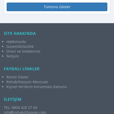
Tümünü Göster
SİTE HAKKINDA
Hakkımızda
Güvenlik/Gizlilik
Öneri ve İstekleriniz
İletişim
FAYDALI LİNKLER
Resmi Siteler
Rehabilitasyon Mevzuatı
Kişisel Verilerin Korunması Kanunu
İLETİŞİM
TEL: 0850 420 27 04
info
rehabilitasyon.com