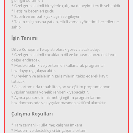
gibi ilgili bölümler)
* Özel gereksinimli bireylerle çalışma deneyimi tercih sebebidir
* İletişim becerileri güçlü
* Sabırlı ve empatik yaklaşım sergileyen
* Takım çalışmasına yatkın, etkili zaman yönetimi becerilerine
sahip
İşin Tanımı
Dil ve Konuşma Terapisti olarak görev alacak aday,
* Özel gereksinimli çocukların dil ve konuşma bozukluklarını
değerlendirecek,
* Mesleki teknik ve yöntemleri kullanarak programlar
hazırlayıp uygulayacaktır.
* Bireylerin ve ailelerinin gelişimlerini takip ederek kayıt
tutacak;
* Aile ortamında rehabilitasyon ve eğitim programlarının
uygulanmasına yönelik rehberlik yapacaktır.
* Ayrıca personelin hizmet içi eğitim programlarının
hazırlanmasında ve uygulanmasında aktif rol alacaktır.
Çalışma Koşulları
* Tam zamanlı (Full-time) çalışma imkanı
* Modern ve destekleyici bir çalışma ortamı