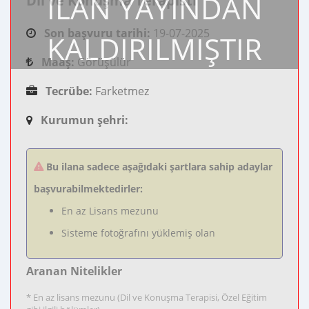
İLAN YAYINDAN
Dil ve Konuşma Terapisti
Son başvuru tarihi:
19-07-2025
KALDIRILMIŞTIR
Maaş:
Görüşülür
Tecrübe:
Farketmez
Kurumun şehri:
Bu ilana sadece aşağıdaki şartlara sahip adaylar
başvurabilmektedirler:
En az Lisans mezunu
Sisteme fotoğrafını yüklemiş olan
Aranan Nitelikler
* En az lisans mezunu (Dil ve Konuşma Terapisi, Özel Eğitim