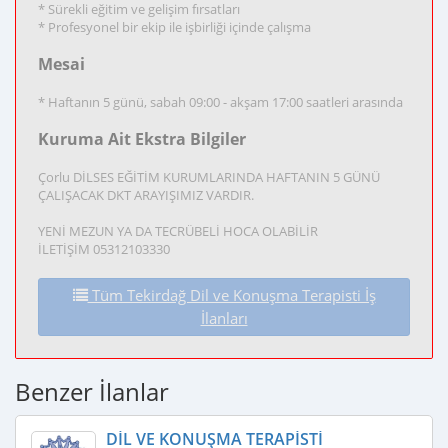
* Sürekli eğitim ve gelişim fırsatları
* Profesyonel bir ekip ile işbirliği içinde çalışma
Mesai
* Haftanın 5 günü, sabah 09:00 - akşam 17:00 saatleri arasında
Kuruma Ait Ekstra Bilgiler
Çorlu DİLSES EĞİTİM KURUMLARINDA HAFTANIN 5 GÜNÜ
ÇALIŞACAK DKT ARAYIŞIMIZ VARDIR.
YENİ MEZUN YA DA TECRÜBELİ HOCA OLABİLİR
İLETİŞİM 05312103330
Tüm Tekirdağ Dil ve Konuşma Terapisti İş
İlanları
Benzer İlanlar
DIL VE KONUŞMA TERAPISTI