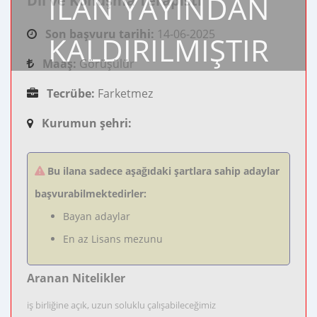
İLAN YAYINDAN
Dil ve Konuşma Terapisti
Son başvuru tarihi:
14-06-2025
KALDIRILMIŞTIR
Maaş:
Görüşülür
Tecrübe:
Farketmez
Kurumun şehri:
Bu ilana sadece aşağıdaki şartlara sahip adaylar
başvurabilmektedirler:
Bayan adaylar
En az Lisans mezunu
Aranan Nitelikler
iş birliğine açık, uzun soluklu çalışabileceğimiz