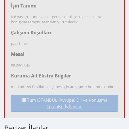
İşin Tanımı
0-6 yaş grubundaki özel gereksinimli çocuklar ile dil ve
konuşma terapisi seansları yürütülecek
Çalışma Koşulları
part time
Mesai
09.00-17.45
Kuruma Ait Ekstra Bilgiler
markamızın Beylikdüzü şubesi için arayışımız bulunmaktadır
Tüm İSTANBUL (Avrupa) Dil ve Konuşma
Terapisti İş İlanları
Benzer İlanlar