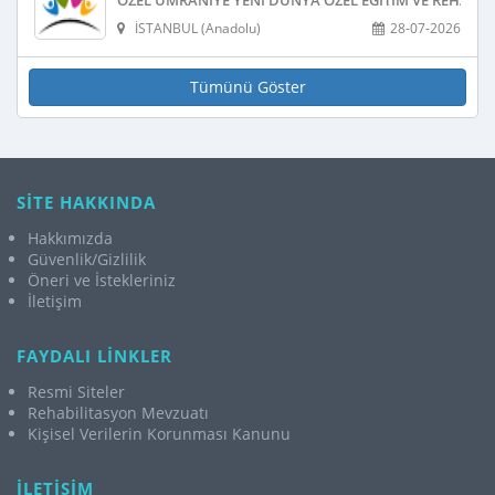
ÖZEL ÜMRANIYE YENI DÜNYA ÖZEL EĞITIM VE REHABIL
İSTANBUL (Anadolu)
28-07-2026
Tümünü Göster
SİTE HAKKINDA
Hakkımızda
Güvenlik/Gizlilik
Öneri ve İstekleriniz
İletişim
FAYDALI LİNKLER
Resmi Siteler
Rehabilitasyon Mevzuatı
Kişisel Verilerin Korunması Kanunu
İLETİŞİM