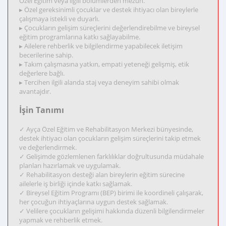
Özel Eğitim veya ilgili bölümlerden mezun.
▸ Özel gereksinimli çocuklar ve destek ihtiyacı olan bireylerle
çalışmaya istekli ve duyarlı.
▸ Çocukların gelişim süreçlerini değerlendirebilme ve bireysel
eğitim programlarına katkı sağlayabilme.
▸ Ailelere rehberlik ve bilgilendirme yapabilecek iletişim
becerilerine sahip.
▸ Takım çalışmasına yatkın, empati yeteneği gelişmiş, etik
değerlere bağlı.
▸ Tercihen ilgili alanda staj veya deneyim sahibi olmak
avantajdır.
İşin Tanımı
✓ Ayça Özel Eğitim ve Rehabilitasyon Merkezi bünyesinde,
destek ihtiyacı olan çocukların gelişim süreçlerini takip etmek
ve değerlendirmek.
✓ Gelişimde gözlemlenen farklılıklar doğrultusunda müdahale
planları hazırlamak ve uygulamak.
✓ Rehabilitasyon desteği alan bireylerin eğitim sürecine
ailelerle iş birliği içinde katkı sağlamak.
✓ Bireysel Eğitim Programı (BEP) birimi ile koordineli çalışarak,
her çocuğun ihtiyaçlarına uygun destek sağlamak.
✓ Velilere çocukların gelişimi hakkında düzenli bilgilendirmeler
yapmak ve rehberlik etmek.