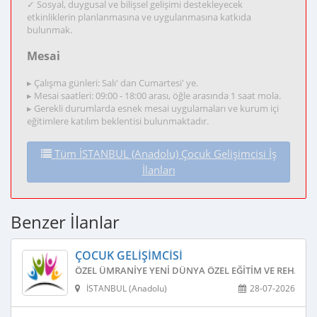
✓ Sosyal, duygusal ve bilişsel gelişimi destekleyecek
etkinliklerin planlanmasına ve uygulanmasına katkıda
bulunmak.
Mesai
▸ Çalışma günleri: Salı' dan Cumartesi' ye.
▸ Mesai saatleri: 09:00 - 18:00 arası, öğle arasında 1 saat mola.
▸ Gerekli durumlarda esnek mesai uygulamaları ve kurum içi
eğitimlere katılım beklentisi bulunmaktadır.
Tüm İSTANBUL (Anadolu) Çocuk Gelişimcisi İş
İlanları
Benzer İlanlar
ÇOCUK GELIŞIMCISI
ÖZEL ÜMRANIYE YENI DÜNYA ÖZEL EĞITIM VE REHABIL
İSTANBUL (Anadolu)
28-07-2026