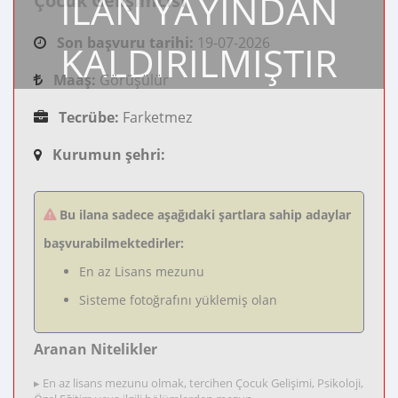
İLAN YAYINDAN
Çocuk Gelişimcisi
Son başvuru tarihi:
19-07-2026
KALDIRILMIŞTIR
Maaş:
Görüşülür
Tecrübe:
Farketmez
Kurumun şehri:
Bu ilana sadece aşağıdaki şartlara sahip adaylar
başvurabilmektedirler:
En az Lisans mezunu
Sisteme fotoğrafını yüklemiş olan
Aranan Nitelikler
▸ En az lisans mezunu olmak, tercihen Çocuk Gelişimi, Psikoloji,