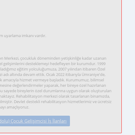
am uyarlama imkanı vardır.
on Merkezi, çocukluk döneminden yetişkinliğe kadar uzanan
nsel gelişimlerini desteklemeyi hedefleyen bir kurumdur. 1999
ladığımız eğitim yolculuğumuza, 2007 yılından itibaren Özel
 adı altında devam ettik. Ocak 2022 itibarıyla Ümraniye'de,
k amacıyla hizmet vermeye başladık. Kurumumuz, bilimsel
nlemesine değerlendirmeler yaparak, her bireye özel hazırlanan
. Bu sayede bireylerin özel durumlarına uygun olarak oluşturulan
amaktayız. Rehabilitasyon merkezi olarak tasarlanan binamızda,
ilmiştir. Devlet destekli rehabilitasyon hizmetlerimiz ve ücretsiz
rmayı amaçlıyoruz.
u) Çocuk Gelişimcisi İş İlanları