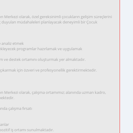
 Merkezi olarak, özel gereksinimli çocukların gelişim süreçlerini
aç duyulan müdahaleleri planlayacak deneyimli bir Çocuk
le analiz etmek
estekleyecek programlar hazırlamak ve uygulamak
ğitim ve destek ortamını oluşturmak yer almaktadır.
çıkarmak için özveri ve profesyonellik gerektirmektedir.
on Merkezi olarak, çalışma ortamımız; alanında uzman kadro,
mektedir.
nda çalışma fırsatı
lanlar
pozitif iş ortamı sunulmaktadır.