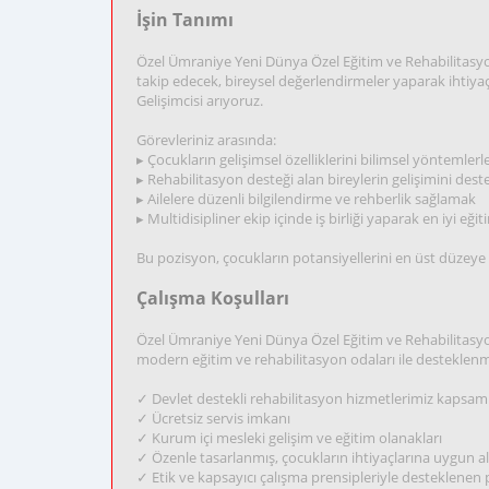
İşin Tanımı
Özel Ümraniye Yeni Dünya Özel Eğitim ve Rehabilitasyon
takip edecek, bireysel değerlendirmeler yaparak ihtiy
Gelişimcisi arıyoruz.
Görevleriniz arasında:
▸ Çocukların gelişimsel özelliklerini bilimsel yöntemler
▸ Rehabilitasyon desteği alan bireylerin gelişimini d
▸ Ailelere düzenli bilgilendirme ve rehberlik sağlamak
▸ Multidisipliner ekip içinde iş birliği yaparak en iyi e
Bu pozisyon, çocukların potansiyellerini en üst düzeye 
Çalışma Koşulları
Özel Ümraniye Yeni Dünya Özel Eğitim ve Rehabilitasy
modern eğitim ve rehabilitasyon odaları ile desteklen
✓ Devlet destekli rehabilitasyon hizmetlerimiz kapsamı
✓ Ücretsiz servis imkanı
✓ Kurum içi mesleki gelişim ve eğitim olanakları
✓ Özenle tasarlanmış, çocukların ihtiyaçlarına uygun a
✓ Etik ve kapsayıcı çalışma prensipleriyle desteklenen 