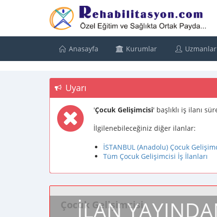
Anasayfa
Kurumlar
Uzmanlar
Uyarı
'
Çocuk Gelişimcisi
' başlıklı iş ilanı 
İlgilenebileceğiniz diğer ilanlar:
İSTANBUL (Anadolu) Çocuk Gelişimcis
Tüm Çocuk Gelişimcisi İş İlanları
İLAN YAYINDA
Çocuk Gelişimcisi