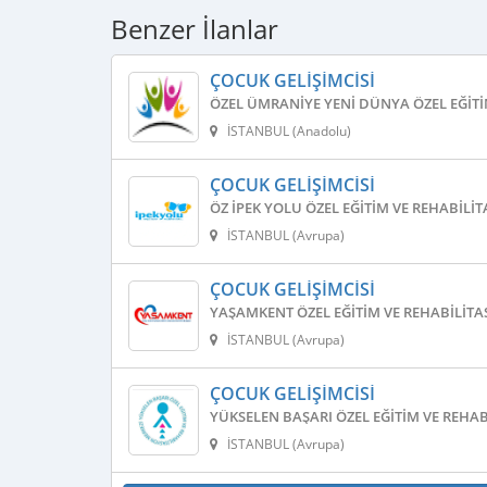
Benzer İlanlar
ÇOCUK GELIŞIMCISI
ÖZEL ÜMRANIYE YENI DÜNYA ÖZEL EĞITI
İSTANBUL (Anadolu)
ÇOCUK GELIŞIMCISI
ÖZ İPEK YOLU ÖZEL EĞITIM VE REHABILI
İSTANBUL (Avrupa)
ÇOCUK GELIŞIMCISI
YAŞAMKENT ÖZEL EĞITIM VE REHABILIT
İSTANBUL (Avrupa)
ÇOCUK GELIŞIMCISI
YÜKSELEN BAŞARI ÖZEL EĞITIM VE REHA
İSTANBUL (Avrupa)