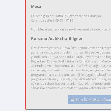
Mesai
Çalışma günleri: Hafta içi Pazartesi'den Cuma'ya
Çalışma saatleri: 09:00 - 17:30
Not: Mesai saatlerinde esneklik ve gerektiğinde progr
Kuruma Ait Ekstra Bilgiler
Özel Ümraniye Yeni Dünya Özel Eğitim ve Rehabilitasy
geniş bir yelpazede bireylerin ruhsal, bilişsel ve bede
yılında Yeni Dünya Anaokulu olarak Beylerbeyi'nde baş
Beylerbeyi Dünya Özel Eğitim ve Rehabilitasyon Merkezi
alanında uzman kadromuzla daha fazla çocuğa ulaşma
veriler ışığında özel durumları olan bireyler için deri
programları aile ve kurum işbirliği ile uygulamaktadır
programlar ile en yüksek faydayı elde etmelerini sağl
eğitim ve rehabilitasyon alanları özel olarak projelendir
servis imkanlarımız ile bireylerin yaşam kalitesini artı
Tüm İSTANBUL (Anadol