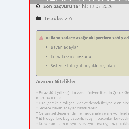
Son başvuru tarihi:
12-07-2026
Tecrübe:
2 Yıl
Bu ilana sadece aşağıdaki şartlara sahip a
Bayan adaylar
En az Lisans mezunu
Sisteme fotoğrafını yüklemiş olan
Aranan Nitelikler
* En az dört yıllık eğitim veren üniversitelerin Çocuk Ge
mezunu olmak
* Özel gereksinimli çocuklar ve destek ihtiyacı olan bir
* Sadece bayan adaylar başvurabilir
* Gelişimsel değerlendirme, müdahale ve aile yönlendir
* Etik değerlere bağlı, sabırlı, iletişim becerileri kuvv
* Kurumumuzun misyon ve vizyonuna uygun, çocukların 