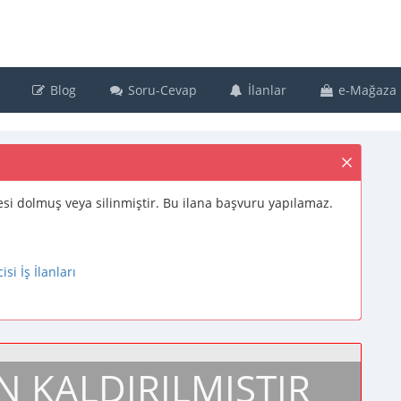
Blog
Soru-Cevap
İlanlar
e-Mağaza
süresi dolmuş veya silinmiştir. Bu ilana başvuru yapılamaz.
i İş İlanları
N KALDIRILMIŞTIR