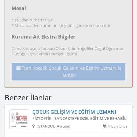
Mesai
* salı dan cumartesi ye
* Mesai saatleri kurumun işleyişine göre belirlenecektir
Kuruma Ait Ekstra Bilgiler
Dil ve Konuşma Terapisi Otizm Zihin Engelliler Özgül Öğrenme
Güçlüğü Ergo Terapi Hareket Eğitimi
Tüm Kocaeli Çocuk Gelişim ve Eğitim Uzmanı İş
İlanları
Benzer İlanlar
ÇOCUK GELIŞIM VE EĞITIM UZMANI
FIZYOETIK - SANCAKTEPE ÖZEL EĞITIM VE REHABILITAS
İSTANBUL (Avrupa)
4 Gün Önce