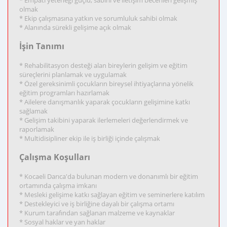
* Empati yeteneği güçlü, sabırlı ve iletişim becerileri gelişmiş
olmak
* Ekip çalışmasına yatkın ve sorumluluk sahibi olmak
* Alanında sürekli gelişime açık olmak
İşin Tanımı
* Rehabilitasyon desteği alan bireylerin gelişim ve eğitim
süreçlerini planlamak ve uygulamak
* Özel gereksinimli çocukların bireysel ihtiyaçlarına yönelik
eğitim programları hazırlamak
* Ailelere danışmanlık yaparak çocukların gelişimine katkı
sağlamak
* Gelişim takibini yaparak ilerlemeleri değerlendirmek ve
raporlamak
* Multidisipliner ekip ile iş birliği içinde çalışmak
Çalışma Koşulları
* Kocaeli Darıca'da bulunan modern ve donanımlı bir eğitim
ortamında çalışma imkanı
* Mesleki gelişime katkı sağlayan eğitim ve seminerlere katılım
* Destekleyici ve iş birliğine dayalı bir çalışma ortamı
* Kurum tarafından sağlanan malzeme ve kaynaklar
* Sosyal haklar ve yan haklar