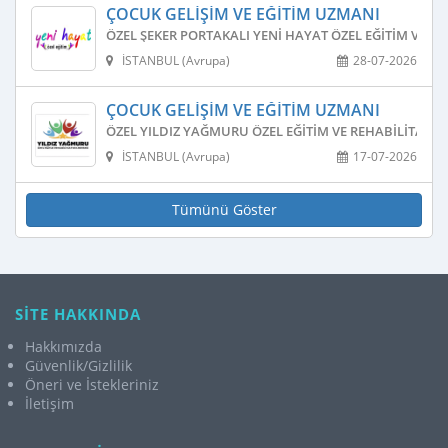
ÇOCUK GELIŞIM VE EĞITIM UZMANI
ÖZEL ŞEKER PORTAKALI YENI HAYAT ÖZEL EĞITIM VE R
İSTANBUL (Avrupa)
28-07-2026
ÇOCUK GELIŞIM VE EĞITIM UZMANI
ÖZEL YILDIZ YAĞMURU ÖZEL EĞITIM VE REHABILITASY
İSTANBUL (Avrupa)
17-07-2026
Tümünü Göster
SİTE HAKKINDA
Hakkımızda
Güvenlik/Gizlilik
Öneri ve İstekleriniz
İletişim