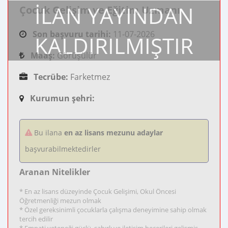
İLAN YAYINDAN
Çocuk Gelişim ve Eğitim Uzmanı
Son başvuru tarihi:
11-07-2026
KALDIRILMIŞTIR
Maaş:
Görüşülür
Tecrübe:
Farketmez
Kurumun şehri:
Bu ilana
en az lisans mezunu adaylar
başvurabilmektedirler
Aranan Nitelikler
* En az lisans düzeyinde Çocuk Gelişimi, Okul Öncesi
Öğretmenliği mezun olmak
* Özel gereksinimli çocuklarla çalışma deneyimine sahip olmak
tercih edilir