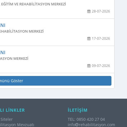
 EĞITIM VE REHABILITASYON MERKEZI
28-07-2026
ANI
REHABILITASYON MERKEZI
17-07-2026
ANI
TASYON MERKEZI
09-07-2026
münü Göster
LI LİNKLER
İLETİŞİM
Siteler
TEL: 0850 420 27 04
litasyon Mevzuatı
info
rehabilitasyon.com