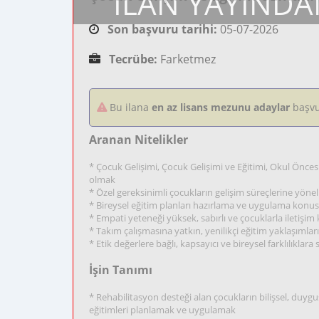
İLAN YAYINDA
Son başvuru tarihi:
05-07-2026
Tecrübe:
Farketmez
Bu ilana
en az lisans mezunu adaylar
başvu
Aranan Nitelikler
* Çocuk Gelişimi, Çocuk Gelişimi ve Eğitimi, Okul Önce
olmak
* Özel gereksinimli çocukların gelişim süreçlerine yöne
* Bireysel eğitim planları hazırlama ve uygulama konu
* Empati yeteneği yüksek, sabırlı ve çocuklarla iletiş
* Takım çalışmasına yatkın, yenilikçi eğitim yaklaşıml
* Etik değerlere bağlı, kapsayıcı ve bireysel farklılıklara
İşin Tanımı
* Rehabilitasyon desteği alan çocukların bilişsel, duygus
eğitimleri planlamak ve uygulamak