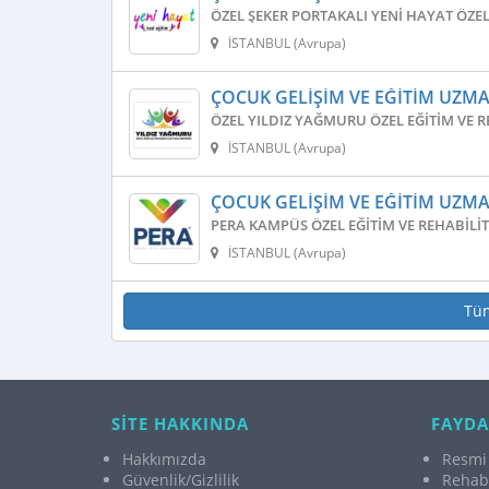
ÖZEL ŞEKER PORTAKALI YENI HAYAT ÖZEL
İSTANBUL (Avrupa)
ÇOCUK GELIŞIM VE EĞITIM UZM
ÖZEL YILDIZ YAĞMURU ÖZEL EĞITIM VE 
İSTANBUL (Avrupa)
ÇOCUK GELIŞIM VE EĞITIM UZM
PERA KAMPÜS ÖZEL EĞITIM VE REHABILI
İSTANBUL (Avrupa)
Tü
SİTE HAKKINDA
FAYDA
Hakkımızda
Resmi 
Güvenlik/Gizlilik
Rehabi