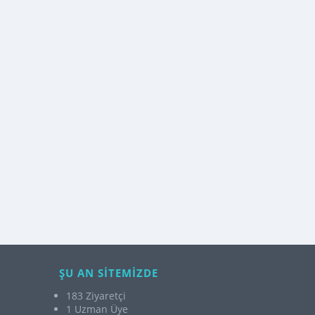
ŞU AN SİTEMİZDE
183 Ziyaretçi
1 Uzman Üye