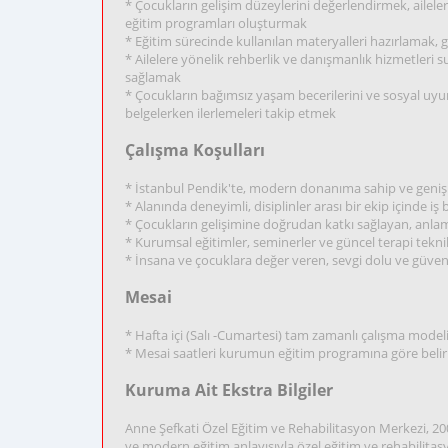
* Çocukların gelişim düzeylerini değerlendirmek, aileler ve 
eğitim programları oluşturmak
* Eğitim sürecinde kullanılan materyalleri hazırlamak,
* Ailelere yönelik rehberlik ve danışmanlık hizmetleri
sağlamak
* Çocukların bağımsız yaşam becerilerini ve sosyal uyu
belgelerken ilerlemeleri takip etmek
Çalışma Koşulları
* İstanbul Pendik'te, modern donanıma sahip ve geniş 
* Alanında deneyimli, disiplinler arası bir ekip içinde iş b
* Çocukların gelişimine doğrudan katkı sağlayan, anlaml
* Kurumsal eğitimler, seminerler ve güncel terapi tekni
* İnsana ve çocuklara değer veren, sevgi dolu ve güvenl
Mesai
* Hafta içi (Salı -Cumartesi) tam zamanlı çalışma model
* Mesai saatleri kurumun eğitim programına göre belirlen
Kuruma Ait Ekstra Bilgiler
Anne Şefkati Özel Eğitim ve Rehabilitasyon Merkezi, 2
ve modern eğitim anlayışıyla özel eğitim ve rehabilit