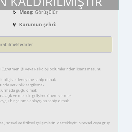
N KALDIRILMIŞTIR
Maaş:
Görüşülür
Kurumun şehri:
rabilmektedirler
si Öğretmenliği veya Psikoloji bölümlerinden lisans mezunu
lik bilgi ve deneyime sahip olmak
sunda yetkinlik sergilemek
im kurmada güçlü olmak
arına açık ve mesleki gelişime önem vermek
 saygılı bir çalışma anlayışına sahip olmak
al, sosyal ve fiziksel gelişimlerini destekleyici bireysel veya grup