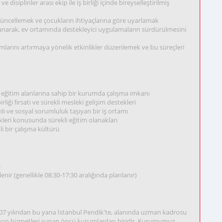
disiplinler arası ekip ile iş birliği içinde bireyselleştirilmiş
 güncellemek ve çocukların ihtiyaçlarına göre uyarlamak
 sunarak, ev ortamında destekleyici uygulamaların sürdürülmesini
mlarını artırmaya yönelik etkinlikler düzenlemek ve bu süreçleri
eğitim alanlarına sahip bir kurumda çalışma imkanı
irliği fırsatı ve sürekli mesleki gelişim destekleri
ı ve sosyal sorumluluk taşıyan bir iş ortamı
kleri konusunda sürekli eğitim olanakları
i bir çalışma kültürü
i
ir (genellikle 08:30-17:30 aralığında planlanır)
007 yılından bu yana İstanbul Pendik'te, alanında uzman kadrosu
asyon hizmetleri sunan öncü kurumlardan biridir. Kurumumuz,