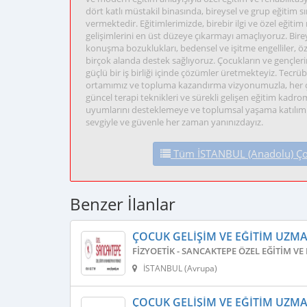
dört katlı müstakil binasında, bireysel ve grup eğitim s
vermektedir. Eğitimlerimizde, birebir ilgi ve özel eğitim 
gelişimlerini en üst düzeye çıkarmayı amaçlıyoruz. Bireyse
konuşma bozuklukları, bedensel ve işitme engelliler, 
birçok alanda destek sağlıyoruz. Çocukların ve gençlerin
güçlü bir iş birliği içinde çözümler üretmekteyiz. Tecrüb
ortamımız ve topluma kazandırma vizyonumuzla, her ço
güncel terapi teknikleri ve sürekli gelişen eğitim kadro
uyumlarını desteklemeye ve toplumsal yaşama katılımla
sevgiyle ve güvenle her zaman yanınızdayız.
Tüm İSTANBUL (Anadolu) Çocu
Benzer İlanlar
ÇOCUK GELIŞIM VE EĞITIM UZM
FIZYOETIK - SANCAKTEPE ÖZEL EĞITIM V
İSTANBUL (Avrupa)
ÇOCUK GELIŞIM VE EĞITIM UZM