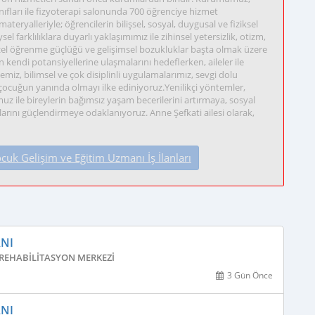
ınıfları ile fizyoterapi salonunda 700 öğrenciye hizmet
materyalleriyle; öğrencilerin bilişsel, sosyal, duygusal ve fiziksel
l farklılıklara duyarlı yaklaşımımız ile zihinsel yetersizlik, otizm,
özel öğrenme güçlüğü ve gelişimsel bozukluklar başta olmak üzere
 kendi potansiyellerine ulaşmalarını hedeflerken, aileler ile
emiz, bilimsel ve çok disiplinli uygulamalarımız, sevgi dolu
cuğun yanında olmayı ilke ediniyoruz.Yenilikçi yöntemler,
muz ile bireylerin bağımsız yaşam becerilerini artırmaya, sosyal
rını güçlendirmeye odaklanıyoruz. Anne Şefkati ailesi olarak,
k Gelişim ve Eğitim Uzmanı İş İlanları
ANI
E REHABILITASYON MERKEZI
3 Gün Önce
ANI