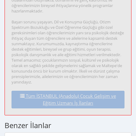
odalarından oluşmakta; donanımlı ve genç kadromuz ile
öğrencilerimizin bireysel ihtiyaçlarına yönelik programlar
hazırlanmaktadır.
Başarı sorunu yaşayan, Dil ve Konuşma Güçlüğü, Otizm
Spektrum Bozukluğu ve Özel Öğrenme Güçlüğü gibi özel
gereksinimleri olan öğrencilerimizin yanı sıra psikolojik desteğe
ihtiyaç duyan tüm öğrencilere ve ailelerine kapsamlı destek
sunmaktayız. Kurumumuzda, kaynaştırma öğrencilerine
destek eğitimleri, bireysel ve grup eğitimi, oyun terapisi,
psikolojik danışmanlık ve aile eğitimi hizmetleri verilmektedir.
Temel amacımız; çocuklarımızın sosyal, kültürel ve psikolojik
olarak en sağlıklı şekilde gelişmelerini sağlamak ve Maltepe'de
konusunda öncü bir kurum olmaktır. İlkeli ve dürüst çalışma
prensiplerimizle, ailelerimizin ve öğrencilerimizin her zaman
yanındayız.
Tüm İSTANBUL (Anadolu) Çocuk Gelişim ve
Eğitim Uzmanı İş İlanları
Benzer İlanlar