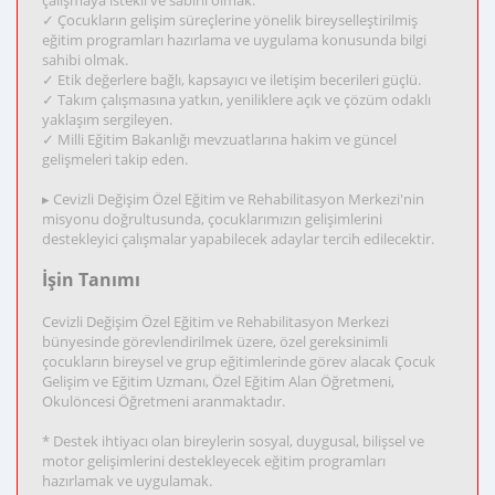
çalışmaya istekli ve sabırlı olmak.
✓ Çocukların gelişim süreçlerine yönelik bireyselleştirilmiş
eğitim programları hazırlama ve uygulama konusunda bilgi
sahibi olmak.
✓ Etik değerlere bağlı, kapsayıcı ve iletişim becerileri güçlü.
✓ Takım çalışmasına yatkın, yeniliklere açık ve çözüm odaklı
yaklaşım sergileyen.
✓ Milli Eğitim Bakanlığı mevzuatlarına hakim ve güncel
gelişmeleri takip eden.
▸ Cevizli Değişim Özel Eğitim ve Rehabilitasyon Merkezi'nin
misyonu doğrultusunda, çocuklarımızın gelişimlerini
destekleyici çalışmalar yapabilecek adaylar tercih edilecektir.
İşin Tanımı
Cevizli Değişim Özel Eğitim ve Rehabilitasyon Merkezi
bünyesinde görevlendirilmek üzere, özel gereksinimli
çocukların bireysel ve grup eğitimlerinde görev alacak Çocuk
Gelişim ve Eğitim Uzmanı, Özel Eğitim Alan Öğretmeni,
Okulöncesi Öğretmeni aranmaktadır.
* Destek ihtiyacı olan bireylerin sosyal, duygusal, bilişsel ve
motor gelişimlerini destekleyecek eğitim programları
hazırlamak ve uygulamak.