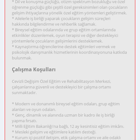
* Dil ve konuşma güçlüğü, otizm spektrum bozukluğu ve özel
öğrenme güçlüğü gibi çeşitli özel gereksinimleri olan çocukların
gelişim ihtiyaçlarına yönelik özel eğitim yöntemleri geliştirmek.
* Ailelerle iş birliği yaparak çocukların gelişim süreçleri
hakkında bilgilendirme ve rehberlik sağlamak.
* Bireysel eğitim odalarında ve grup eğitim ortamlarında
etkinlikler düzenlemek, oyun terapisi ve diğer destekleyici
yöntemlerle çocukların gelişimlerini desteklemek.
* Kaynaştırma öğrencilerine destek eğitimleri vermek ve
psikolojik danışmanlık hizmetlerinin koordinasyonuna katkıda
bulunmak.
Çalışma Koşulları
Cevizli Değişim Özel Eğitim ve Rehabilitasyon Merkezi,
çalışanlarına güvenli ve destekleyici bir çalışma ortamı
sunmaktadır.
* Modern ve donanımlı bireysel eğitim odaları, grup eğitim
alanları ve oyun odaları.
* Genç, dinamik ve alanında uzman bir kadro ile iş birliği
yapma fırsatı.
* Milli Eğitim Bakanlığı'na bağlı, 12 ay kesintisiz eğitim imkânı.
* Mesleki gelişim ve eğitimlere katılım desteği.
* Kurum içi pozitif iletişim, etik çalışma ortamı ve aile odaklı