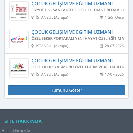
ÇOCUK GELIŞIM VE EĞITIM UZMANI
FIZYOETIK - SANCAKTEPE ÖZEL EĞITIM VE REHABILITAS
İSTANBUL (Avrupa)
4 Gün Önce
ÇOCUK GELIŞIM VE EĞITIM UZMANI
ÖZEL ŞEKER PORTAKALI YENI HAYAT ÖZEL EĞITIM VE R
İSTANBUL (Avrupa)
28-07-2026
ÇOCUK GELIŞIM VE EĞITIM UZMANI
ÖZEL YILDIZ YAĞMURU ÖZEL EĞITIM VE REHABILITASY
İSTANBUL (Avrupa)
17-07-2026
Tümünü Göster
SİTE HAKKINDA
Hakkımızda