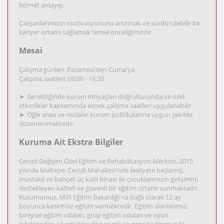
hizmet anlayışı.
Çalışanlarımızın motivasyonunu artırmak ve sürdürülebilir bir
kariyer ortamı sağlamak temel önceliğimizdir.
Mesai
Çalışma günleri: Pazartesi'den Cuma'ya
Çalışma saatleri: 09:00 - 16:30
► Gerektiğinde kurum ihtiyaçları doğrultusunda ve özel
etkinlikler kapsamında esnek çalışma saatleri uygulanabilir.
► Öğle arası ve molalar kurum politikalarına uygun şekilde
düzenlenmektedir.
Kuruma Ait Ekstra Bilgiler
Cevizli Değişim Özel Eğitim ve Rehabilitasyon Merkezi, 2015
yılında Maltepe, Cevizli Mahallesi'nde faaliyete başlamış,
müstakil ve bahçeli üç katlı binası ile çocuklarımızın gelişimini
destekleyen kaliteli ve güvenli bir eğitim ortamı sunmaktadır.
Kurumumuz, Milli Eğitim Bakanlığı'na bağlı olarak 12 ay
boyunca kesintisiz eğitim vermektedir. Eğitim alanlarımız,
bireysel eğitim odaları, grup eğitim odaları ve oyun