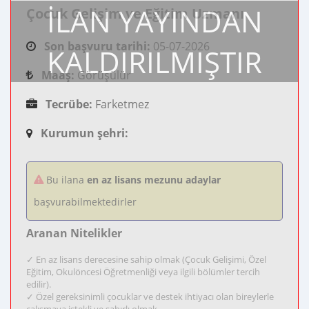
İLAN YAYINDAN
Çocuk Gelişim ve Eğitim Uzmanı
Son başvuru tarihi:
05-07-2026
KALDIRILMIŞTIR
Maaş:
Görüşülür
Tecrübe:
Farketmez
Kurumun şehri:
Bu ilana
en az lisans mezunu adaylar
başvurabilmektedirler
Aranan Nitelikler
✓ En az lisans derecesine sahip olmak (Çocuk Gelişimi, Özel
Eğitim, Okulöncesi Öğretmenliği veya ilgili bölümler tercih
edilir).
✓ Özel gereksinimli çocuklar ve destek ihtiyacı olan bireylerle