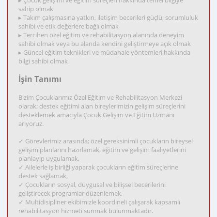
▸ Çocuk gelişimi ve eğitim süreçleri hakkında temel bilgiye
sahip olmak
▸ Takım çalışmasına yatkın, iletişim becerileri güçlü, sorumluluk
sahibi ve etik değerlere bağlı olmak
▸ Tercihen özel eğitim ve rehabilitasyon alanında deneyim
sahibi olmak veya bu alanda kendini geliştirmeye açık olmak
▸ Güncel eğitim teknikleri ve müdahale yöntemleri hakkında
bilgi sahibi olmak
İşin Tanımı
Bizim Çocuklarımız Özel Eğitim ve Rehabilitasyon Merkezi
olarak; destek eğitimi alan bireylerimizin gelişim süreçlerini
desteklemek amacıyla Çocuk Gelişim ve Eğitim Uzmanı
arıyoruz.
✓ Görevlerimiz arasında; özel gereksinimli çocukların bireysel
gelişim planlarını hazırlamak, eğitim ve gelişim faaliyetlerini
planlayıp uygulamak,
✓ Ailelerle iş birliği yaparak çocukların eğitim süreçlerine
destek sağlamak,
✓ Çocukların sosyal, duygusal ve bilişsel becerilerini
geliştirecek programlar düzenlemek,
✓ Multidisipliner ekibimizle koordineli çalışarak kapsamlı
rehabilitasyon hizmeti sunmak bulunmaktadır.