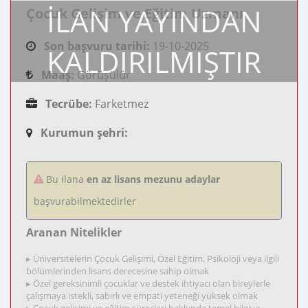
İLAN YAYINDAN
Çocuk Gelişim ve Eğitim Uzmanı
Son başvuru tarihi:
19-10-2025
KALDIRILMIŞTIR
Maaş:
Görüşülür
Tecrübe:
Farketmez
Kurumun şehri:
Bu ilana
en az lisans mezunu adaylar
başvurabilmektedirler
Aranan Nitelikler
▸ Üniversitelerin Çocuk Gelişimi, Özel Eğitim, Psikoloji veya ilgili
bölümlerinden lisans derecesine sahip olmak
▸ Özel gereksinimli çocuklar ve destek ihtiyacı olan bireylerle
çalışmaya istekli, sabırlı ve empati yeteneği yüksek olmak