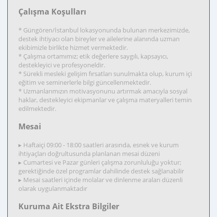
Çalışma Koşulları
* Güngören/İstanbul lokasyonunda bulunan merkezimizde,
destek ihtiyacı olan bireyler ve ailelerine alanında uzman
ekibimizle birlikte hizmet vermektedir.
* Çalışma ortamımız; etik değerlere saygılı, kapsayıcı,
destekleyici ve profesyoneldir.
* Sürekli mesleki gelişim fırsatları sunulmakta olup, kurum içi
eğitim ve seminerlerle bilgi güncellenmektedir.
* Uzmanlarımızın motivasyonunu artırmak amacıyla sosyal
haklar, destekleyici ekipmanlar ve çalışma materyalleri temin
edilmektedir.
Mesai
▸ Haftaiçi 09:00 - 18:00 saatleri arasında, esnek ve kurum
ihtiyaçları doğrultusunda planlanan mesai düzeni
▸ Cumartesi ve Pazar günleri çalışma zorunluluğu yoktur;
gerektiğinde özel programlar dahilinde destek sağlanabilir
▸ Mesai saatleri içinde molalar ve dinlenme araları düzenli
olarak uygulanmaktadır
Kuruma Ait Ekstra Bilgiler