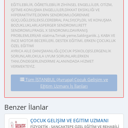
EĞİTİLEBİLİR, ÖĞRETİLEBİLİR ZİHİNSEL ENGELLİLER, OTİZM,
İŞİTME-KONUŞMA ENGELLİLER,DİKKAT EKSİKLİĞİ VE
HİPERAKTİVİTE,DOWN SENDROMU,ÖGRENME
GÜÇLÜĞÜ,DİSLEKSİ,CEREBRAL PALSY(CP),DİL VE KONUŞMA
BOZUKLUKLARI,ASPERGER SENDROMU,RETT
SENDROMU,FRAGİL X SENDROMU,DAVRANIŞ
PROBLEMLERİ(Alt ıslatma,Tırnak yeme,Saldırganlık..), KABA VE
İNCE MOTOR BECERİLERİ, DESTEK EĞİTİMİ, ERKEN ÇOCUKLUK
ÖZEL EĞİTİMİ
AYRICA AİLE DANIŞMANLIĞI,ÇOCUK PSİKOLOJİSİ,ERGENLİK
SORUNLARI,OKULA UYUM SORUNLARI,ERKEN
TANI,ÖNDEGERLENDİRME ALANINDADA HİZMET
VERMEKTEYİZ.
Tüm İSTANBUL (Avrupa) Çocuk Gelişim ve
Eğitim Uzmanı İş İlanları
Benzer İlanlar
ÇOCUK GELIŞIM VE EĞITIM UZMANI
FIZYOETIK - SANCAKTEPE ÖZEL EĞITIM VE REHABILITAS