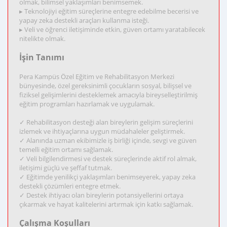
olmak, bilimsel yaklaşımları benimsemek.
▸ Teknolojiyi eğitim süreçlerine entegre edebilme becerisi ve
yapay zeka destekli araçları kullanma isteği.
▸ Veli ve öğrenci iletişiminde etkin, güven ortamı yaratabilecek
nitelikte olmak.
İşin Tanımı
Pera Kampüs Özel Eğitim ve Rehabilitasyon Merkezi
bünyesinde, özel gereksinimli çocukların sosyal, bilişsel ve
fiziksel gelişimlerini desteklemek amacıyla bireyselleştirilmiş
eğitim programları hazırlamak ve uygulamak.
✓ Rehabilitasyon desteği alan bireylerin gelişim süreçlerini
izlemek ve ihtiyaçlarına uygun müdahaleler geliştirmek.
✓ Alanında uzman ekibimizle iş birliği içinde, sevgi ve güven
temelli eğitim ortamı sağlamak.
✓ Veli bilgilendirmesi ve destek süreçlerinde aktif rol almak,
iletişimi güçlü ve şeffaf tutmak.
✓ Eğitimde yenilikçi yaklaşımları benimseyerek, yapay zeka
destekli çözümleri entegre etmek.
✓ Destek ihtiyacı olan bireylerin potansiyellerini ortaya
çıkarmak ve hayat kalitelerini artırmak için katkı sağlamak.
Çalışma Koşulları