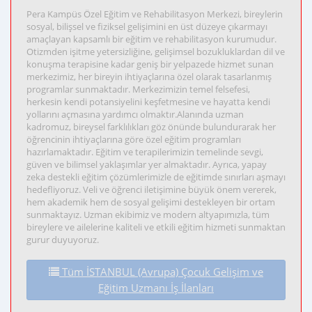
Pera Kampüs Özel Eğitim ve Rehabilitasyon Merkezi, bireylerin
sosyal, bilişsel ve fiziksel gelişimini en üst düzeye çıkarmayı
amaçlayan kapsamlı bir eğitim ve rehabilitasyon kurumudur.
Otizmden işitme yetersizliğine, gelişimsel bozukluklardan dil ve
konuşma terapisine kadar geniş bir yelpazede hizmet sunan
merkezimiz, her bireyin ihtiyaçlarına özel olarak tasarlanmış
programlar sunmaktadır. Merkezimizin temel felsefesi,
herkesin kendi potansiyelini keşfetmesine ve hayatta kendi
yollarını açmasına yardımcı olmaktır.Alanında uzman
kadromuz, bireysel farklılıkları göz önünde bulundurarak her
öğrencinin ihtiyaçlarına göre özel eğitim programları
hazırlamaktadır. Eğitim ve terapilerimizin temelinde sevgi,
güven ve bilimsel yaklaşımlar yer almaktadır. Ayrıca, yapay
zeka destekli eğitim çözümlerimizle de eğitimde sınırları aşmayı
hedefliyoruz. Veli ve öğrenci iletişimine büyük önem vererek,
hem akademik hem de sosyal gelişimi destekleyen bir ortam
sunmaktayız. Uzman ekibimiz ve modern altyapımızla, tüm
bireylere ve ailelerine kaliteli ve etkili eğitim hizmeti sunmaktan
gurur duyuyoruz.
Tüm İSTANBUL (Avrupa) Çocuk Gelişim ve
Eğitim Uzmanı İş İlanları