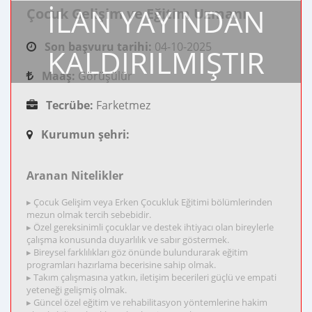
İLAN YAYINDAN
Çocuk Gelişim ve Eğitim Uzmanı
Son başvuru tarihi:
04-10-2025
KALDIRILMIŞTIR
Maaş:
Görüşülür
Tecrübe:
Farketmez
Kurumun şehri:
Aranan Nitelikler
▸ Çocuk Gelişim veya Erken Çocukluk Eğitimi bölümlerinden
mezun olmak tercih sebebidir.
▸ Özel gereksinimli çocuklar ve destek ihtiyacı olan bireylerle
çalışma konusunda duyarlılık ve sabır göstermek.
▸ Bireysel farklılıkları göz önünde bulundurarak eğitim
programları hazırlama becerisine sahip olmak.
▸ Takım çalışmasına yatkın, iletişim becerileri güçlü ve empati
yeteneği gelişmiş olmak.
▸ Güncel özel eğitim ve rehabilitasyon yöntemlerine hakim