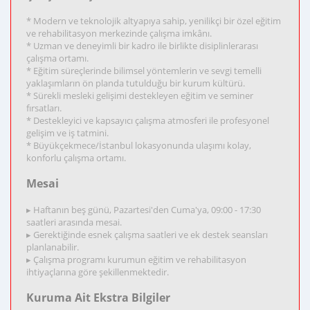
* Modern ve teknolojik altyapıya sahip, yenilikçi bir özel eğitim
ve rehabilitasyon merkezinde çalışma imkânı.
* Uzman ve deneyimli bir kadro ile birlikte disiplinlerarası
çalışma ortamı.
* Eğitim süreçlerinde bilimsel yöntemlerin ve sevgi temelli
yaklaşımların ön planda tutulduğu bir kurum kültürü.
* Sürekli mesleki gelişimi destekleyen eğitim ve seminer
fırsatları.
* Destekleyici ve kapsayıcı çalışma atmosferi ile profesyonel
gelişim ve iş tatmini.
* Büyükçekmece/İstanbul lokasyonunda ulaşımı kolay,
konforlu çalışma ortamı.
Mesai
▸ Haftanın beş günü, Pazartesi'den Cuma'ya, 09:00 - 17:30
saatleri arasında mesai.
▸ Gerektiğinde esnek çalışma saatleri ve ek destek seansları
planlanabilir.
▸ Çalışma programı kurumun eğitim ve rehabilitasyon
ihtiyaçlarına göre şekillenmektedir.
Kuruma Ait Ekstra Bilgiler