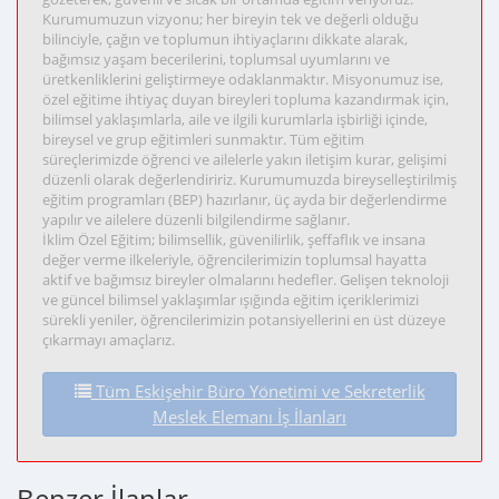
Kurumumuzun vizyonu; her bireyin tek ve değerli olduğu
bilinciyle, çağın ve toplumun ihtiyaçlarını dikkate alarak,
bağımsız yaşam becerilerini, toplumsal uyumlarını ve
üretkenliklerini geliştirmeye odaklanmaktır. Misyonumuz ise,
özel eğitime ihtiyaç duyan bireyleri topluma kazandırmak için,
bilimsel yaklaşımlarla, aile ve ilgili kurumlarla işbirliği içinde,
bireysel ve grup eğitimleri sunmaktır. Tüm eğitim
süreçlerimizde öğrenci ve ailelerle yakın iletişim kurar, gelişimi
düzenli olarak değerlendiririz. Kurumumuzda bireyselleştirilmiş
eğitim programları (BEP) hazırlanır, üç ayda bir değerlendirme
yapılır ve ailelere düzenli bilgilendirme sağlanır.
İklim Özel Eğitim; bilimsellik, güvenilirlik, şeffaflık ve insana
değer verme ilkeleriyle, öğrencilerimizin toplumsal hayatta
aktif ve bağımsız bireyler olmalarını hedefler. Gelişen teknoloji
ve güncel bilimsel yaklaşımlar ışığında eğitim içeriklerimizi
sürekli yeniler, öğrencilerimizin potansiyellerini en üst düzeye
çıkarmayı amaçlarız.
Tüm Eskişehir Büro Yönetimi ve Sekreterlik
Meslek Elemanı İş İlanları
Benzer İlanlar