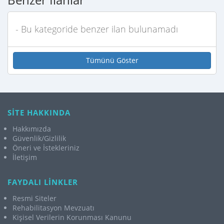
- Bu kategoride benzer ilan bulunamadı
Tümünü Göster
SİTE HAKKINDA
Hakkımızda
Güvenlik/Gizlilik
Öneri ve İstekleriniz
İletişim
FAYDALI LİNKLER
Resmi Siteler
Rehabilitasyon Mevzuatı
Kişisel Verilerin Korunması Kanunu