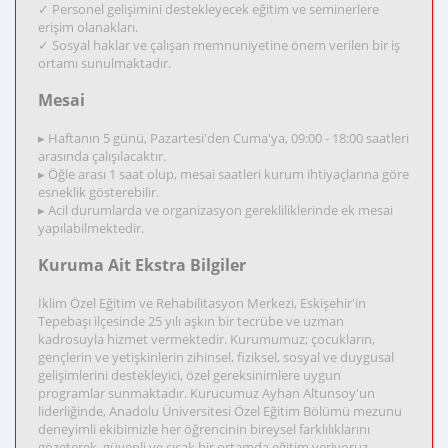
✓ Personel gelişimini destekleyecek eğitim ve seminerlere
erişim olanakları.
✓ Sosyal haklar ve çalışan memnuniyetine önem verilen bir iş
ortamı sunulmaktadır.
Mesai
▸ Haftanın 5 günü, Pazartesi'den Cuma'ya, 09:00 - 18:00 saatleri
arasında çalışılacaktır.
▸ Öğle arası 1 saat olup, mesai saatleri kurum ihtiyaçlarına göre
esneklik gösterebilir.
▸ Acil durumlarda ve organizasyon gerekliliklerinde ek mesai
yapılabilmektedir.
Kuruma Ait Ekstra Bilgiler
İklim Özel Eğitim ve Rehabilitasyon Merkezi, Eskişehir'in
Tepebaşı ilçesinde 25 yılı aşkın bir tecrübe ve uzman
kadrosuyla hizmet vermektedir. Kurumumuz; çocukların,
gençlerin ve yetişkinlerin zihinsel, fiziksel, sosyal ve duygusal
gelişimlerini destekleyici, özel gereksinimlere uygun
programlar sunmaktadır. Kurucumuz Ayhan Altunsoy'un
liderliğinde, Anadolu Üniversitesi Özel Eğitim Bölümü mezunu
deneyimli ekibimizle her öğrencinin bireysel farklılıklarını
gözeterek, güvenli ve sıcak bir ortamda eğitim veriyoruz.