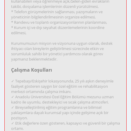
kullanabilen veya öğrenmeye açık,Gelen-giden evrakların
takibi, dosyalama işlemlerinin düzenli yürütülmesi,
* Telefon görüşmelerinin sağlanması, yazışmaların ve
yöneticinin bilgilendirilmesinin organize edilmesi,
* Randevu ve toplantı organizasyonlarının planlanması,
* Kurum içi ve dışı seyahat düzenlemelerinin koordine
edilmesi,
Kurumumuzun misyon ve vizyonuna uygun olarak, destek
ihtiyacı olan bireylerin geliştirilmesi sürecinde etkin ve
sorumluluk sahibi bir yönetici yardımcısı olarak görev
yapmanız beklenmektedir.
Çalışma Koşulları
✓ Tepebaşı/Eskişehir lokasyonunda, 25 yılı aşkın deneyimle
faaliyet gösteren saygın bir özel eğitim ve rehabilitasyon
merkezi ortamında çalışma imkanı.
✓ Anadolu Üniversitesi Özel Eğitim Bölümü mezunu uzman
kadro ile uyumlu, destekleyici ve sıcak çalışma atmosferi.
✓ Bireyselleştirilmiş eğitim programlarına ve bilimsel
yaklaşımlara dayalı kurumsal yapı içinde gelişime açık bir
pozisyon.
✓ Etik değerlere özen gösteren, kapsayıcı ve güvenli bir çalışma
ortamı.