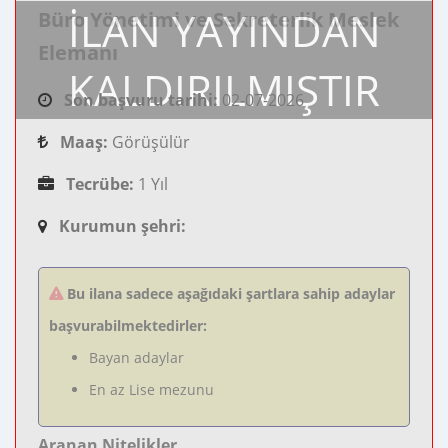
İLAN YAYINDAN
Büro Yönetimi ve Sekreterlik Meslek
Elemanı
KALDIRILMIŞTIR
Son başvuru tarihi:
02-07-2026
Maaş:
Görüşülür
Tecrübe:
1 Yıl
Kurumun şehri:
Bu ilana sadece aşağıdaki şartlara sahip adaylar
başvurabilmektedirler:
Bayan adaylar
En az Lise mezunu
Aranan Nitelikler