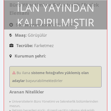
İLAN YAYINDAN
Büro Yönetimi ve Sekreterlik Meslek
Elemanı
KALDIRILMIŞTIR
Son başvuru tarihi:
03-11-2025
Maaş:
Görüşülür
Tecrübe:
Farketmez
Kurumun şehri:
Bu ilana
sisteme fotoğrafını yüklemiş olan
adaylar
başvurabilmektedirler
Aranan Nitelikler
▸ Üniversitelerin Büro Yönetimi ve Sekreterlik bölümlerinden
mezun,
▸ İletişim becerileri güçlü, düzenli ve titiz çalışma alışkanlığı