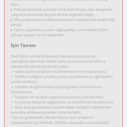
olan,
▸ Özel gereksinimli çocuklar ve destek ihtiyacı olan bireylerle
çalışma konusunda duyarlı ve etik değerlere bağlı,
▸ Ofis programları ve dokümantasyon süreçlerinde pratik bilgi
sahibi,
▸ Takım çalışmasına uyum sağlayabilen, sorumluluk bilinci
yüksek adaylar tercih edilecektir.
İşin Tanımı
Özel Eğitim ve Rehabilitasyon Merkezi bünyesinde,
özel eğitim alanında hizmet veren kurumumuzun ofis ve
sekreterlik işlerini yürütmek üzere;
✓ Gelen-giden evrakların düzenlenmesi ve dosyalanması,
✓ Telefon trafiğinin profesyonelce yönetilmesi ve ilgili kişilere
yönlendirilmesi,
✓ Yönetici ve eğitim kadrosu için gerekli dokümanların
hazırlanması,
✓ Toplantı ve seyahat organizasyonlarının planlanması,
✓ Kurum içi iletişimin sağlanması ve misafirlerin karşılanması,
✓ Büro araç-gereçlerinin düzenli takibi ve bakım işlemlerinin
koordine edilmesi görevleri üstlenilecektir.
Tüm bu görevlerde, destek ihtiyacı olan bireylerin
hassasiyetleri gözetilerek, titizlikle çalışmalar yürütülecektir.