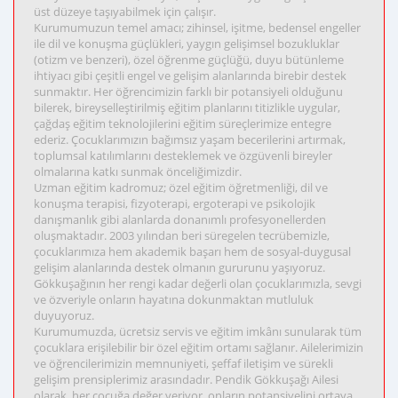
üst düzeye taşıyabilmek için çalışır.
Kurumumuzun temel amacı; zihinsel, işitme, bedensel engeller
ile dil ve konuşma güçlükleri, yaygın gelişimsel bozukluklar
(otizm ve benzeri), özel öğrenme güçlüğü, duyu bütünleme
ihtiyacı gibi çeşitli engel ve gelişim alanlarında birebir destek
sunmaktır. Her öğrencimizin farklı bir potansiyeli olduğunu
bilerek, bireyselleştirilmiş eğitim planlarını titizlikle uygular,
çağdaş eğitim teknolojilerini eğitim süreçlerimize entegre
ederiz. Çocuklarımızın bağımsız yaşam becerilerini artırmak,
toplumsal katılımlarını desteklemek ve özgüvenli bireyler
olmalarına katkı sunmak önceliğimizdir.
Uzman eğitim kadromuz; özel eğitim öğretmenliği, dil ve
konuşma terapisi, fizyoterapi, ergoterapi ve psikolojik
danışmanlık gibi alanlarda donanımlı profesyonellerden
oluşmaktadır. 2003 yılından beri süregelen tecrübemizle,
çocuklarımıza hem akademik başarı hem de sosyal-duygusal
gelişim alanlarında destek olmanın gururunu yaşıyoruz.
Gökkuşağının her rengi kadar değerli olan çocuklarımızla, sevgi
ve özveriyle onların hayatına dokunmaktan mutluluk
duyuyoruz.
Kurumumuzda, ücretsiz servis ve eğitim imkânı sunularak tüm
çocuklara erişilebilir bir özel eğitim ortamı sağlanır. Ailelerimizin
ve öğrencilerimizin memnuniyeti, şeffaf iletişim ve sürekli
gelişim prensiplerimiz arasındadır. Pendik Gökkuşağı Ailesi
olarak, her çocuğa değer veriyor, onların potansiyelini ortaya