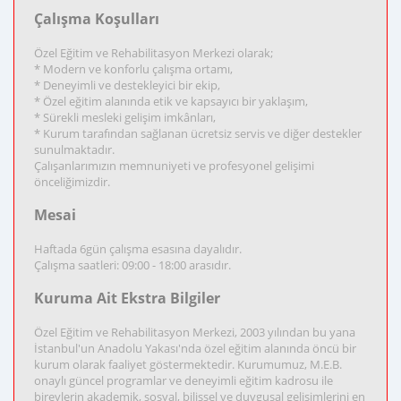
Çalışma Koşulları
Özel Eğitim ve Rehabilitasyon Merkezi olarak;
* Modern ve konforlu çalışma ortamı,
* Deneyimli ve destekleyici bir ekip,
* Özel eğitim alanında etik ve kapsayıcı bir yaklaşım,
* Sürekli mesleki gelişim imkânları,
* Kurum tarafından sağlanan ücretsiz servis ve diğer destekler
sunulmaktadır.
Çalışanlarımızın memnuniyeti ve profesyonel gelişimi
önceliğimizdir.
Mesai
Haftada 6gün çalışma esasına dayalıdır.
Çalışma saatleri: 09:00 - 18:00 arasıdır.
Kuruma Ait Ekstra Bilgiler
Özel Eğitim ve Rehabilitasyon Merkezi, 2003 yılından bu yana
İstanbul'un Anadolu Yakası'nda özel eğitim alanında öncü bir
kurum olarak faaliyet göstermektedir. Kurumumuz, M.E.B.
onaylı güncel programlar ve deneyimli eğitim kadrosu ile
bireylerin akademik, sosyal, bilişsel ve duygusal gelişimlerini en