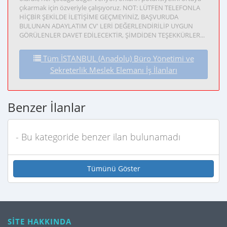
çıkarmak için özveriyle çalışıyoruz. NOT: LÜTFEN TELEFONLA
HİÇBİR ŞEKİLDE İLETİŞİME GEÇMEYİNİZ, BAŞVURUDA
BULUNAN ADAYLATIM CV' LERİ DEĞERLENDİRİLİP UYGUN
GÖRÜLENLER DAVET EDİLECEKTİR, ŞİMDİDEN TEŞEKKÜRLER...
Tüm İSTANBUL (Anadolu) Büro Yönetimi ve
Sekreterlik Meslek Elemanı İş İlanları
Benzer İlanlar
- Bu kategoride benzer ilan bulunamadı
Tümünü Göster
SİTE HAKKINDA