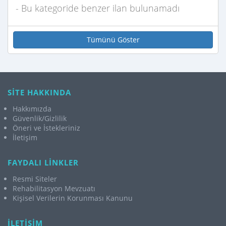
- Bu kategoride benzer ilan bulunamadı
Tümünü Göster
SİTE HAKKINDA
Hakkımızda
Güvenlik/Gizlilik
Öneri ve İstekleriniz
İletişim
FAYDALI LİNKLER
Resmi Siteler
Rehabilitasyon Mevzuatı
Kişisel Verilerin Korunması Kanunu
İLETİŞİM