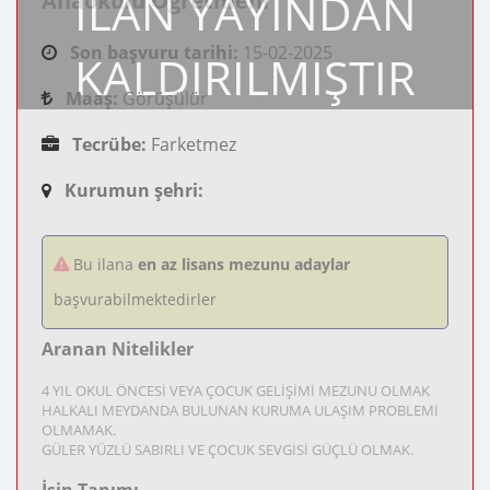
İLAN YAYINDAN
Anaokulu Öğretmeni
Son başvuru tarihi:
15-02-2025
KALDIRILMIŞTIR
Maaş:
Görüşülür
Tecrübe:
Farketmez
Kurumun şehri:
Bu ilana
en az lisans mezunu adaylar
başvurabilmektedirler
Aranan Nitelikler
4 YIL OKUL ÖNCESİ VEYA ÇOCUK GELİŞİMİ MEZUNU OLMAK
HALKALI MEYDANDA BULUNAN KURUMA ULAŞIM PROBLEMİ
OLMAMAK.
GÜLER YÜZLÜ SABIRLI VE ÇOCUK SEVGİSİ GÜÇLÜ OLMAK.