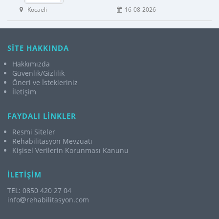
Kocaeli
16-08-2026
SİTE HAKKINDA
Hakkımızda
Güvenlik/Gizlilik
Öneri ve İstekleriniz
İletişim
FAYDALI LİNKLER
Resmi Siteler
Rehabilitasyon Mevzuatı
Kişisel Verilerin Korunması Kanunu
İLETİŞİM
TEL: 0850 420 27 04
info
rehabilitasyon.com