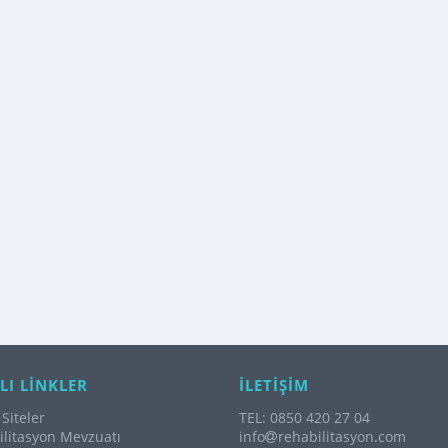
LI LİNKLER
İLETİŞİM
Siteler
TEL: 0850 420 27 04
litasyon Mevzuatı
info
rehabilitasyon.com