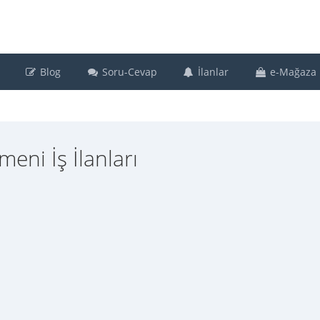
Blog
Soru-Cevap
İlanlar
e-Mağaza
eni İş İlanları