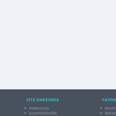
SİTE HAKKINDA
FAYDA
Hakkımızda
Resmi 
Güvenlik/Gizlilik
Rehabi