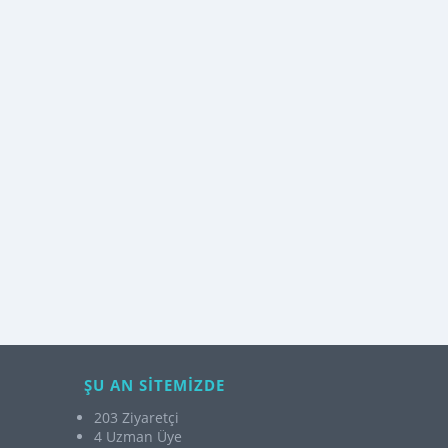
ŞU AN SİTEMİZDE
203 Ziyaretçi
4 Uzman Üye