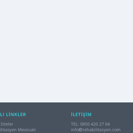
LI LİNKLER
İLETİŞİM
Siteler
TEL: 0850 420 27 04
litasyon Mevzuatı
info
rehabilitasyon.com