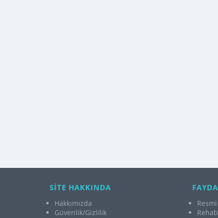
SİTE HAKKINDA
FAYDA
Hakkımızda
Resmi 
Güvenlik/Gizlilik
Rehabi