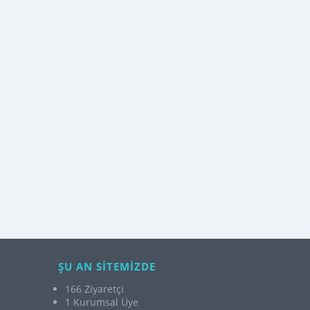
ŞU AN SİTEMİZDE
166 Ziyaretçi
1 Kurumsal Üye