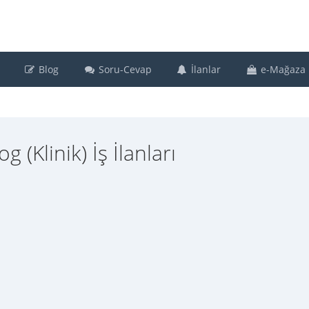
Blog
Soru-Cevap
İlanlar
e-Mağaza
(Klinik) İş İlanları