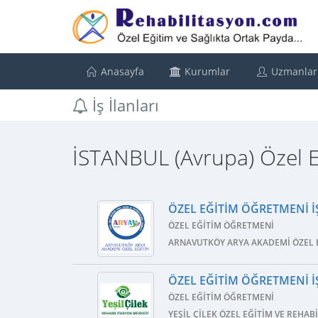
Anasayfa
Kurumlar
Uzmanlar
İş İlanları
İSTANBUL (Avrupa) Özel Eğ
ÖZEL EĞITIM ÖĞRETMENI İŞ
ÖZEL EĞITIM ÖĞRETMENI
ARNAVUTKÖY ARYA AKADEMI ÖZEL E
ÖZEL EĞITIM ÖĞRETMENI İŞ
ÖZEL EĞITIM ÖĞRETMENI
YEŞIL ÇILEK ÖZEL EĞITIM VE REHA