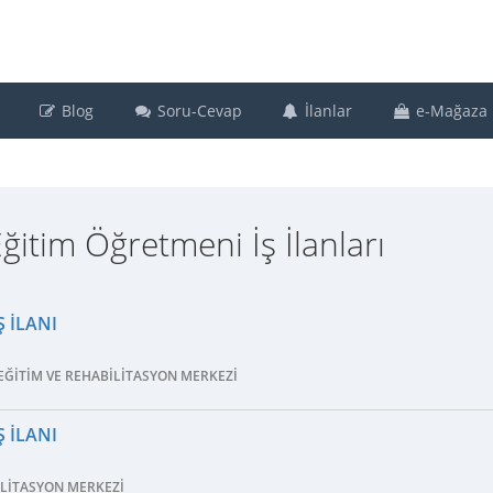
Blog
Soru-Cevap
İlanlar
e-Mağaza
itim Öğretmeni İş İlanları
 İLANI
ĞITIM VE REHABILITASYON MERKEZI
 İLANI
BILITASYON MERKEZI