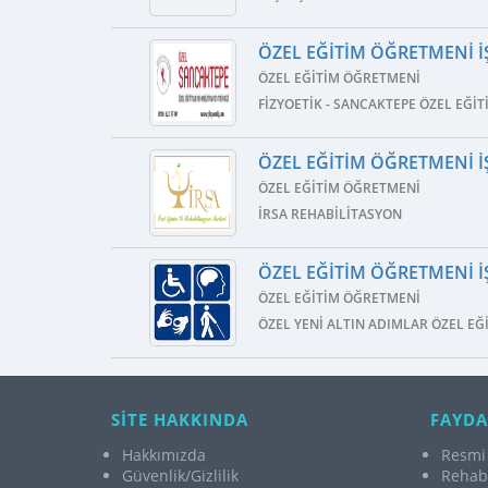
ÖZEL EĞITIM ÖĞRETMENI İŞ
ÖZEL EĞITIM ÖĞRETMENI
FIZYOETIK - SANCAKTEPE ÖZEL EĞI
ÖZEL EĞITIM ÖĞRETMENI İŞ
ÖZEL EĞITIM ÖĞRETMENI
İRSA REHABILITASYON
ÖZEL EĞITIM ÖĞRETMENI İŞ
ÖZEL EĞITIM ÖĞRETMENI
ÖZEL YENI ALTIN ADIMLAR ÖZEL EĞ
SİTE HAKKINDA
FAYDA
Hakkımızda
Resmi 
Güvenlik/Gizlilik
Rehabi