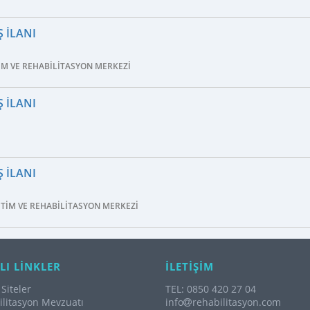
 İLANI
TIM VE REHABILITASYON MERKEZI
 İLANI
 İLANI
ITIM VE REHABILITASYON MERKEZI
LI LİNKLER
İLETİŞİM
Siteler
TEL: 0850 420 27 04
litasyon Mevzuatı
info
rehabilitasyon.com