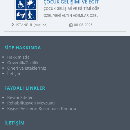
ÇOCUK GELIŞIMI VE EĞITIMI ÖĞRETMEN
ÇOCUK GELIŞIMI VE EĞITIMI ÖĞRETMENI
ÖZEL YENI ALTIN ADIMLAR ÖZEL EĞITIM VE REHAB
İSTANBUL (Avrupa)
08-08-2026
SİTE HAKKINDA
Hakkımızda
Güvenlik/Gizlilik
Öneri ve İstekleriniz
İletişim
FAYDALI LİNKLER
Resmi Siteler
Rehabilitasyon Mevzuatı
Kişisel Verilerin Korunması Kanunu
İLETİŞİM