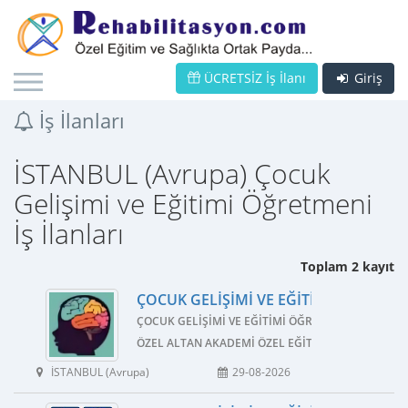
ÜCRETSİZ İş İlanı
Giriş
İş İlanları
İSTANBUL (Avrupa) Çocuk
Gelişimi ve Eğitimi Öğretmeni
İş İlanları
Toplam 2 kayıt
ÇOCUK GELIŞIMI VE EĞITIMI ÖĞRETMEN
ÇOCUK GELIŞIMI VE EĞITIMI ÖĞRETMENI
ÖZEL ALTAN AKADEMI ÖZEL EĞITIM VE REHABILIT
İSTANBUL (Avrupa)
29-08-2026