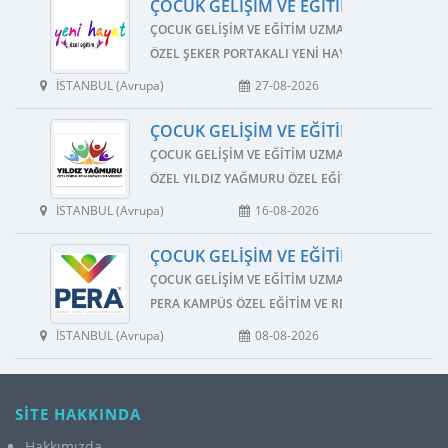
ÇOCUK GELIŞIM VE EĞITIM UZMANI İŞ 
ÇOCUK GELIŞIM VE EĞITIM UZMANI
ÖZEL ŞEKER PORTAKALI YENI HAYAT ÖZEL EĞITIM 
İSTANBUL (Avrupa)
27-08-2026
ÇOCUK GELIŞIM VE EĞITIM UZMANI İŞ 
ÇOCUK GELIŞIM VE EĞITIM UZMANI
ÖZEL YILDIZ YAĞMURU ÖZEL EĞITIM VE REHABILI
İSTANBUL (Avrupa)
16-08-2026
ÇOCUK GELIŞIM VE EĞITIM UZMANI İŞ 
ÇOCUK GELIŞIM VE EĞITIM UZMANI
PERA KAMPÜS ÖZEL EĞITIM VE REHABILITASYON M
İSTANBUL (Avrupa)
08-08-2026
SİTE HAKKINDA
Hakkımızda