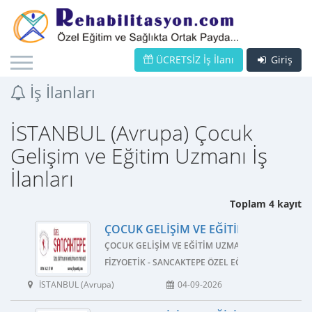
ÜCRETSİZ İş İlanı
Giriş
İş İlanları
İSTANBUL (Avrupa) Çocuk
Gelişim ve Eğitim Uzmanı İş
İlanları
Toplam 4 kayıt
ÇOCUK GELIŞIM VE EĞITIM UZMANI İŞ 
ÇOCUK GELIŞIM VE EĞITIM UZMANI
FIZYOETIK - SANCAKTEPE ÖZEL EĞITIM VE REHABI
İSTANBUL (Avrupa)
04-09-2026