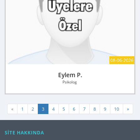
08-06-2026
Eylem P.
Psikolog
«
1
2
3
4
5
6
7
8
9
10
»
SİTE HAKKINDA