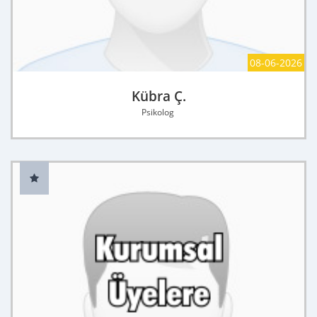
08-06-2026
Kübra Ç.
Psikolog