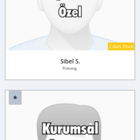
2 Gün Önce
Sibel S.
Psikolog