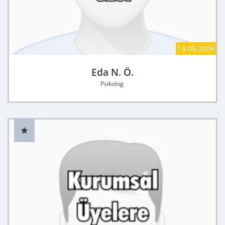
14-05-2026
Eda N. Ö.
Psikolog