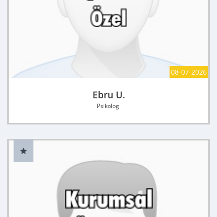
08-07-2026
Ebru U.
Psikolog