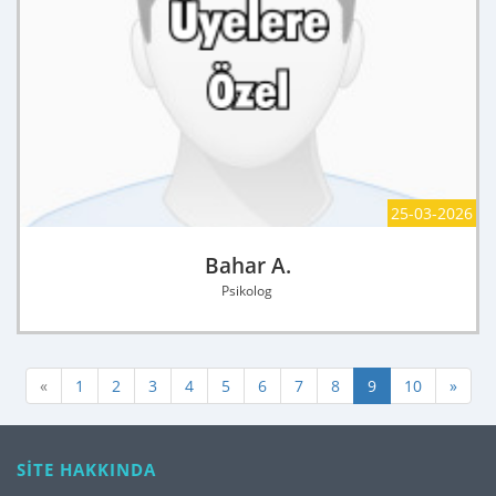
25-03-2026
Bahar A.
Psikolog
«
1
2
3
4
5
6
7
8
9
10
»
SİTE HAKKINDA