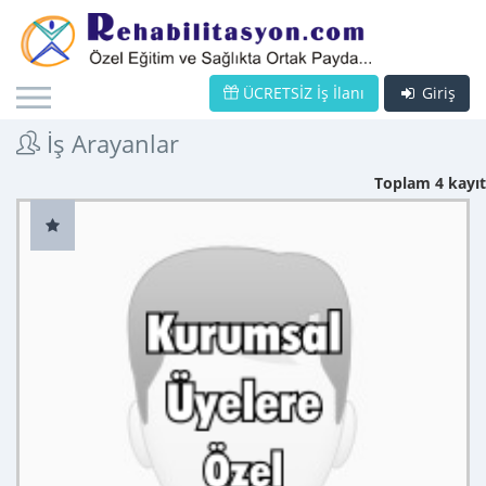
ÜCRETSİZ İş İlanı
Giriş
İş Arayanlar
Toplam 4 kayıt