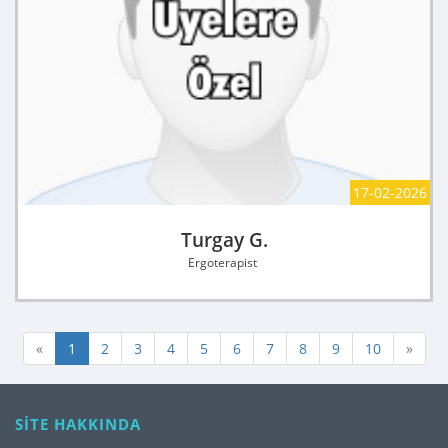
17-02-2026
Turgay G.
Ergoterapist
«
1
2
3
4
5
6
7
8
9
10
»
SİTE HAKKINDA