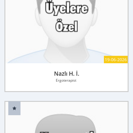
19-06-2026
Nazlı H. İ.
Ergoterapist