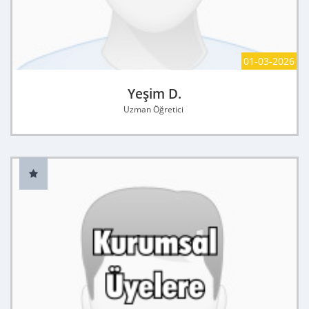
01-03-2026
Yeşim D.
Uzman Öğretici