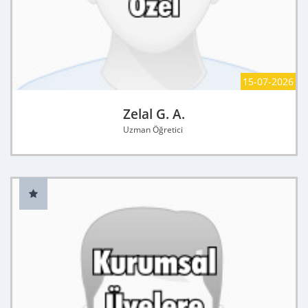
15-07-2026
Zelal G. A.
Uzman Öğretici