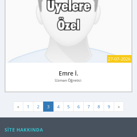
27-07-2026
Emre İ.
Uzman Öğretici
«
1
2
3
4
5
6
7
8
9
»
SİTE HAKKINDA