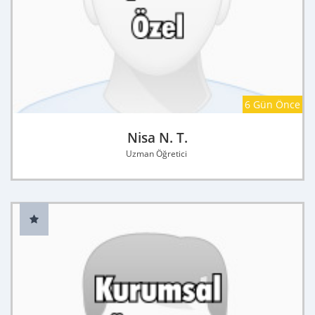
6 Gün Önce
Nisa N. T.
Uzman Öğretici