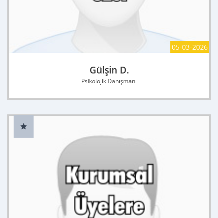
05-03-2026
Gülşin D.
Psikolojik Danışman