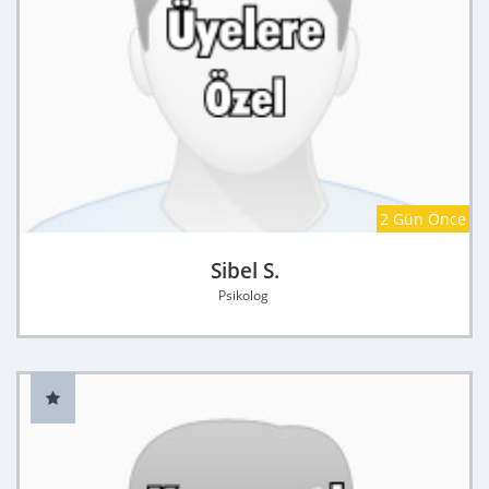
2 Gün Önce
Sibel S.
Psikolog