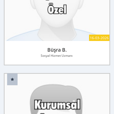
16-03-2026
Büşra B.
Sosyal Hizmet Uzmanı