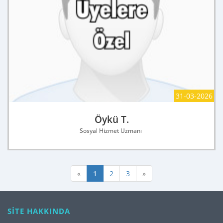
31-03-2026
Öykü T.
Sosyal Hizmet Uzmanı
«
1
2
3
»
SİTE HAKKINDA