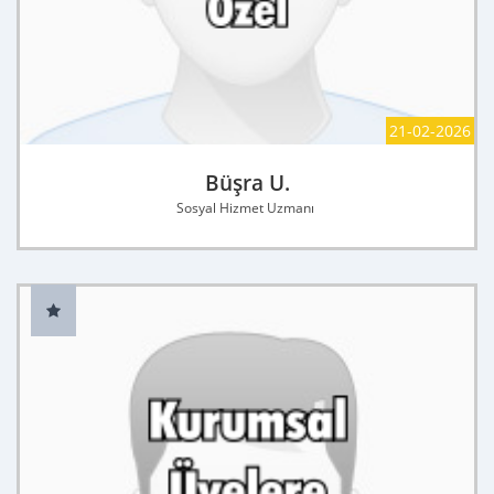
21-02-2026
Büşra U.
Sosyal Hizmet Uzmanı