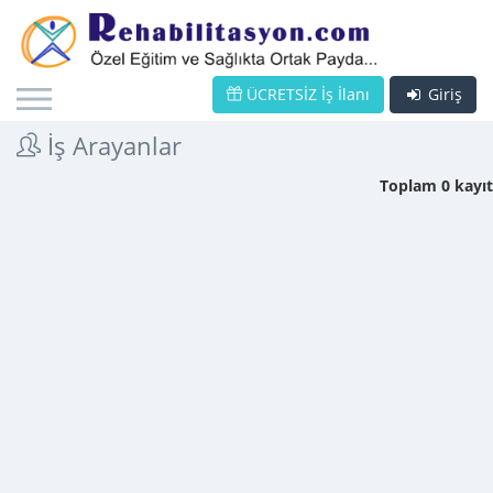
ÜCRETSİZ İş İlanı
Giriş
İş Arayanlar
Toplam 0 kayıt