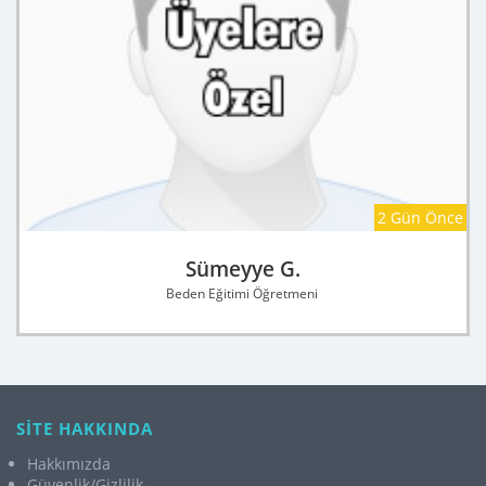
2 Gün Önce
Sümeyye G.
Beden Eğitimi Öğretmeni
SİTE HAKKINDA
Hakkımızda
Güvenlik/Gizlilik