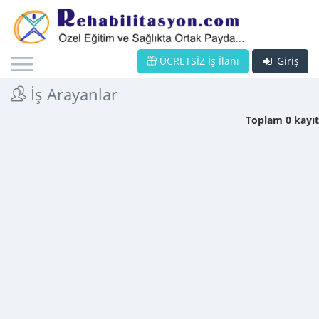
ÜCRETSİZ İş İlanı
Giriş
İş Arayanlar
Toplam 0 kayıt