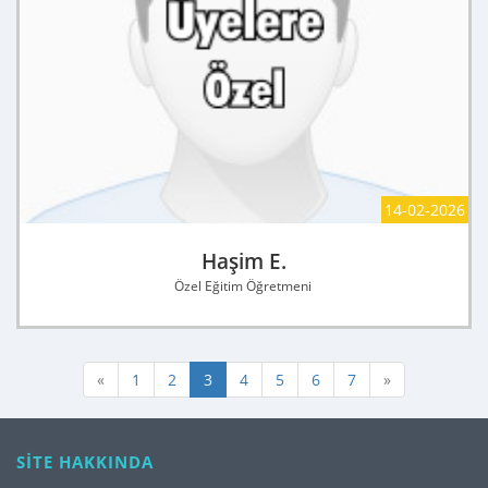
14-02-2026
Haşim E.
Özel Eğitim Öğretmeni
«
1
2
3
4
5
6
7
»
SİTE HAKKINDA