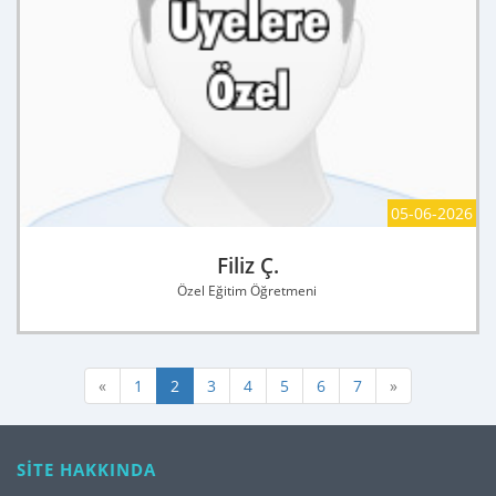
05-06-2026
Filiz Ç.
Özel Eğitim Öğretmeni
«
1
2
3
4
5
6
7
»
SİTE HAKKINDA