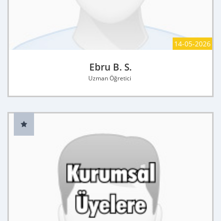
14-05-2026
Ebru B. S.
Uzman Öğretici