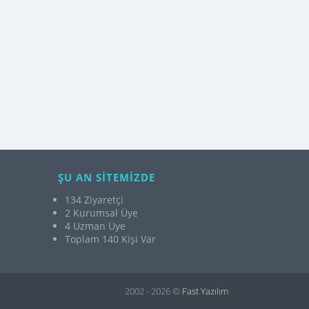
ŞU AN SİTEMİZDE
134 Ziyaretçi
2 Kurumsal Üye
4 Uzman Üye
Toplam 140 Kişi Var
2002 - 2026 ©
Fast Yazılım