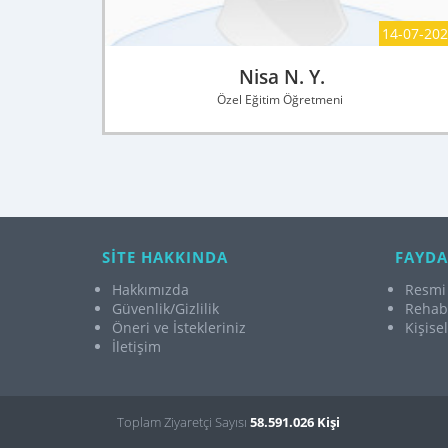
14-07-20
Nisa N. Y.
Özel Eğitim Öğretmeni
SİTE HAKKINDA
FAYDA
Hakkımızda
Resmi 
Güvenlik/Gizlilik
Rehabi
Öneri ve İstekleriniz
Kişise
İletişim
Toplam Ziyaretçi Sayısı
58.591.026 Kişi