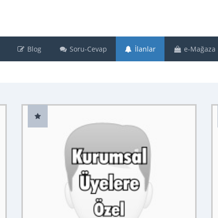
Blog
Soru-Cevap
İlanlar
e-Mağaza