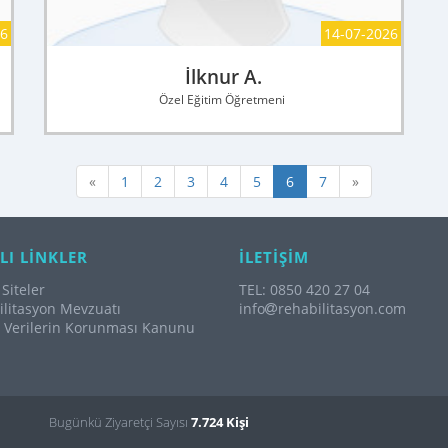
26
14-07-2026
İlknur A.
Özel Eğitim Öğretmeni
«
1
2
3
4
5
6
7
»
LI LİNKLER
İLETİŞİM
Siteler
TEL: 0850 420 27 04
litasyon Mevzuatı
info
rehabilitasyon.com
l Verilerin Korunması Kanunu
Bugünkü Ziyaretçi Sayısı
7.724 Kişi