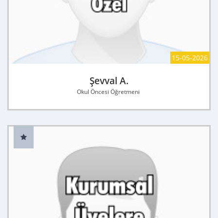
15-05-2026
Şevval A.
Okul Öncesi Öğretmeni