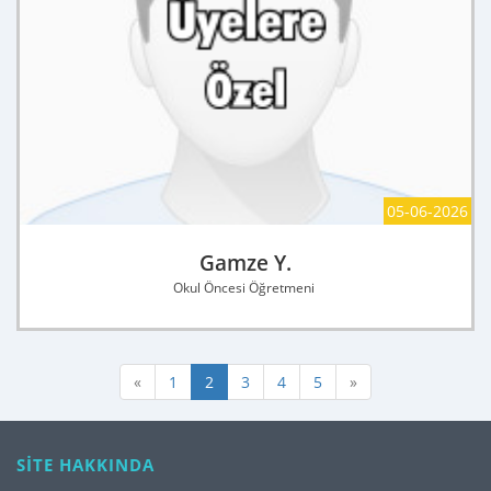
05-06-2026
Gamze Y.
Okul Öncesi Öğretmeni
«
1
2
3
4
5
»
SİTE HAKKINDA