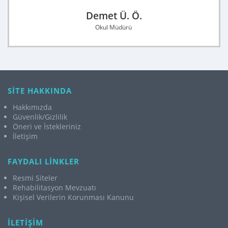
Demet Ü. Ö.
Okul Müdürü
SİTE HAKKINDA
Hakkımızda
Güvenlik/Gizlilik
Öneri ve İstekleriniz
İletişim
FAYDALI LİNKLER
Resmi Siteler
Rehabilitasyon Mevzuatı
Kişisel Verilerin Korunması Kanunu
İLETİŞİM