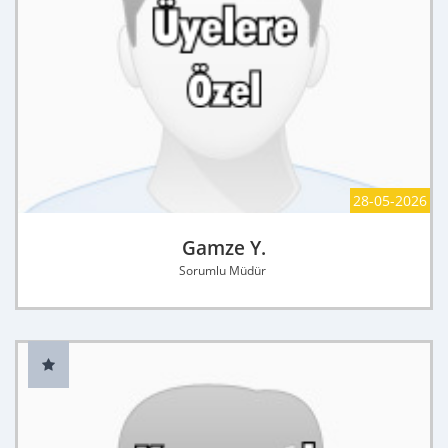
28-05-2026
Gamze Y.
Sorumlu Müdür