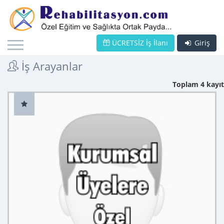
ÜCRETSİZ İş İlanı
Giriş
İş Arayanlar
Toplam 4 kayıt