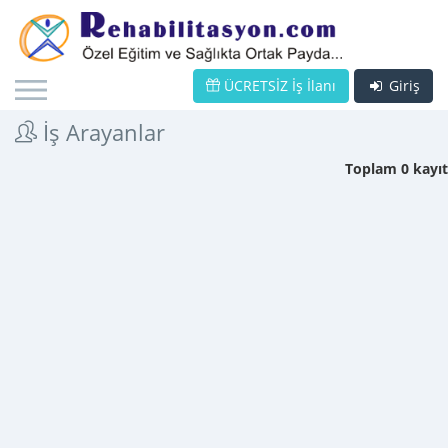
ÜCRETSİZ İş İlanı
Giriş
İş Arayanlar
Toplam 0 kayıt