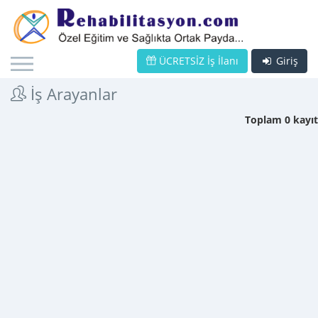
ÜCRETSİZ İş İlanı
Giriş
İş Arayanlar
Toplam 0 kayıt