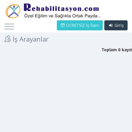
ÜCRETSİZ İş İlanı
Giriş
İş Arayanlar
Toplam 0 kayıt