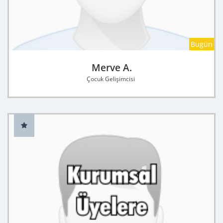
Bugün
Merve A.
Çocuk Gelişimcisi