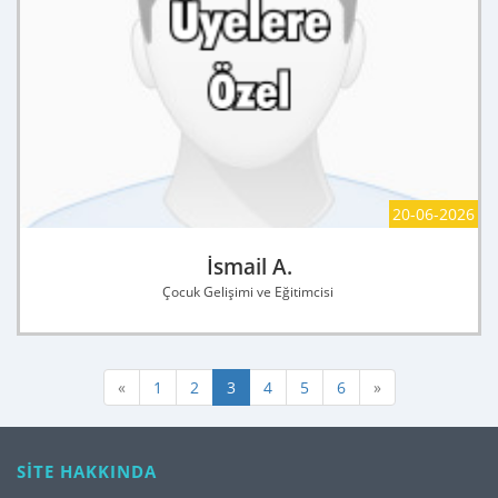
20-06-2026
İsmail A.
Çocuk Gelişimi ve Eğitimcisi
«
1
2
3
4
5
6
»
SİTE HAKKINDA