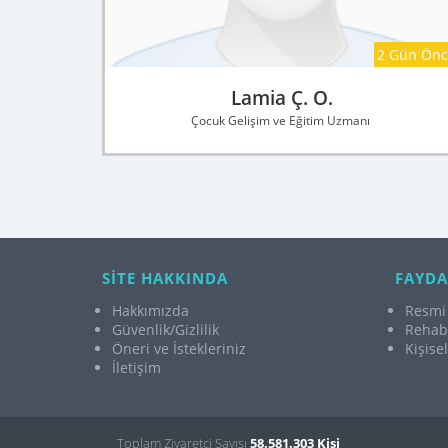
2 Gün Ön
Lamia Ç. O.
Çocuk Gelişim ve Eğitim Uzmanı
SİTE HAKKINDA
FAYDA
Hakkımızda
Resmi 
Güvenlik/Gizlilik
Rehabi
Öneri ve İstekleriniz
Kişise
İletişim
Toplam Ziyaretçi Sayısı
58.581.303 Kişi