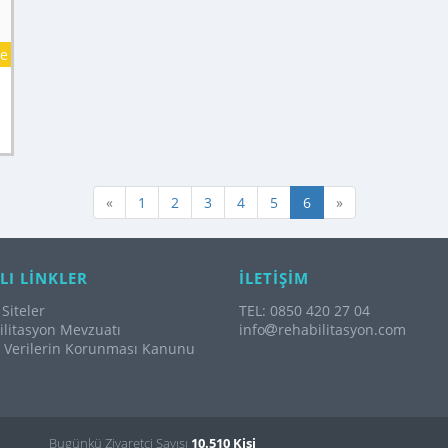
ce
«
1
2
3
4
5
6
»
LI LİNKLER
İLETİŞİM
Siteler
TEL: 0850 420 27 04
litasyon Mevzuatı
info
rehabilitasyon.com
l Verilerin Korunması Kanunu
Bugünkü Ziyaretçi Sayısı
10.510 Kişi