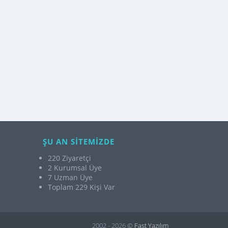
ŞU AN SİTEMİZDE
220 Ziyaretçi
2 Kurumsal Üye
7 Uzman Üye
Toplam 229 Kişi Var
2002 - 2026 ©
Fast Yazılım