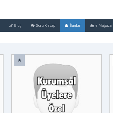
Blog
Soru-Cevap
İlanlar
e-Mağaza