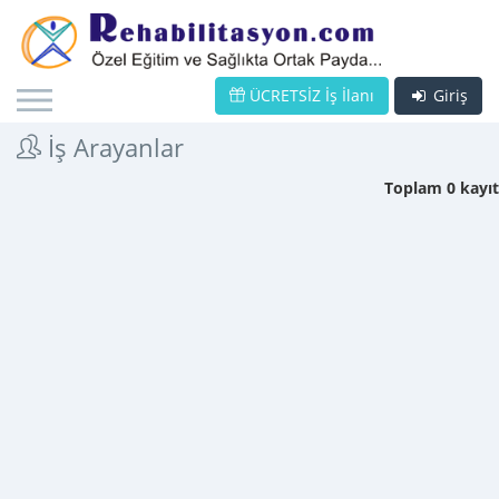
ÜCRETSİZ İş İlanı
Giriş
İş Arayanlar
Toplam 0 kayıt