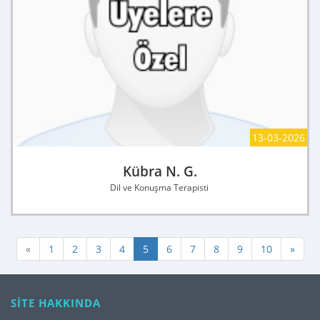
13-03-2026
Kübra N. G.
Dil ve Konuşma Terapisti
«
1
2
3
4
5
6
7
8
9
10
»
SİTE HAKKINDA