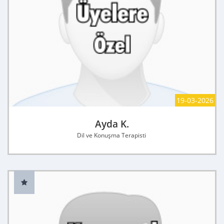
19-03-2026
Ayda K.
Dil ve Konuşma Terapisti