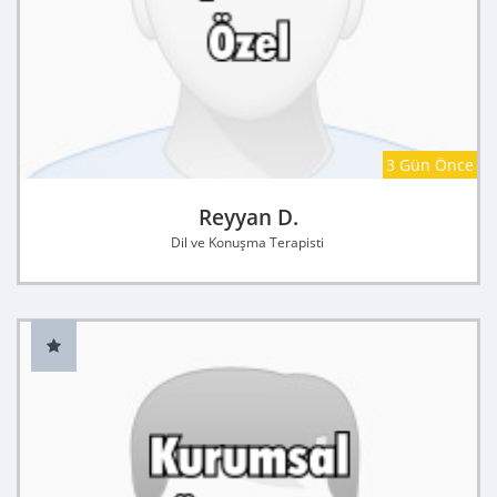
3 Gün Önce
Reyyan D.
Dil ve Konuşma Terapisti