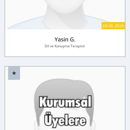
24-06-2026
Yasin G.
Dil ve Konuşma Terapisti