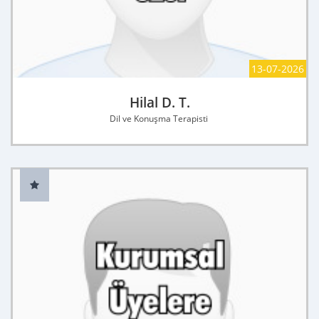
13-07-2026
Hilal D. T.
Dil ve Konuşma Terapisti