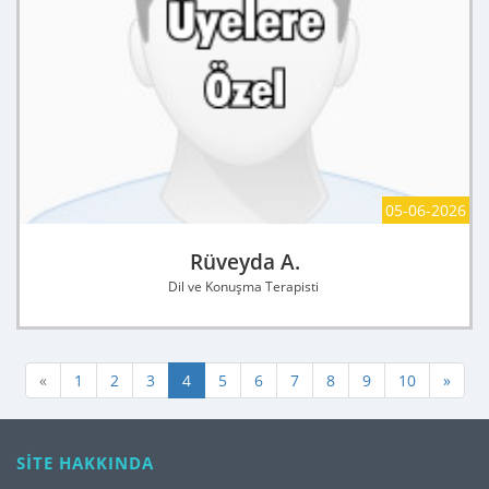
05-06-2026
Rüveyda A.
Dil ve Konuşma Terapisti
«
1
2
3
4
5
6
7
8
9
10
»
SİTE HAKKINDA