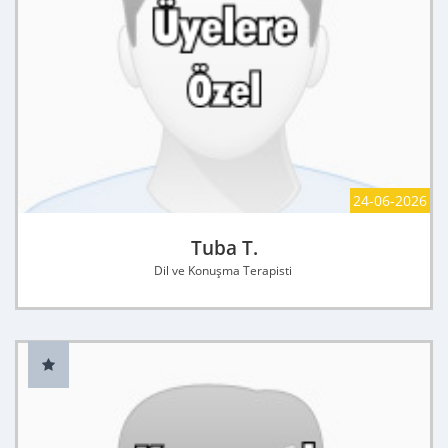
24-06-2026
Tuba T.
Dil ve Konuşma Terapisti