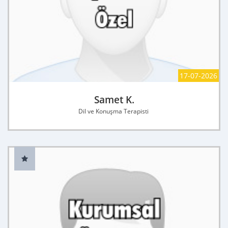
17-07-2026
Samet K.
Dil ve Konuşma Terapisti