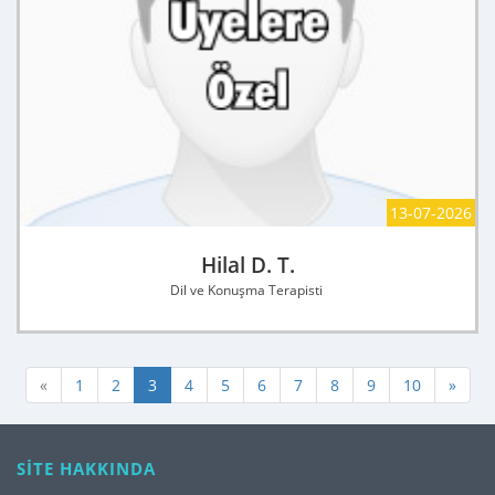
13-07-2026
Hilal D. T.
Dil ve Konuşma Terapisti
«
1
2
3
4
5
6
7
8
9
10
»
SİTE HAKKINDA