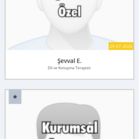
29-07-2026
Şevval E.
Dil ve Konuşma Terapisti