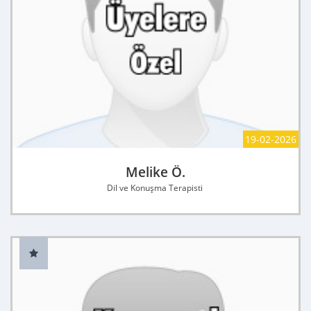
19-02-2026
Melike Ö.
Dil ve Konuşma Terapisti