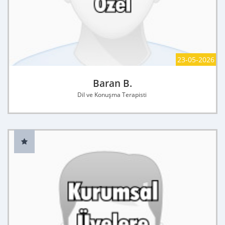
23-05-2026
Baran B.
Dil ve Konuşma Terapisti