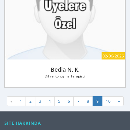
02-06-2026
Bedia N. K.
Dil ve Konuşma Terapisti
«
1
2
3
4
5
6
7
8
9
10
»
SİTE HAKKINDA