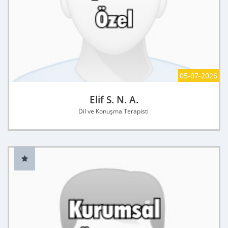
05-07-2026
Elif S. N. A.
Dil ve Konuşma Terapisti