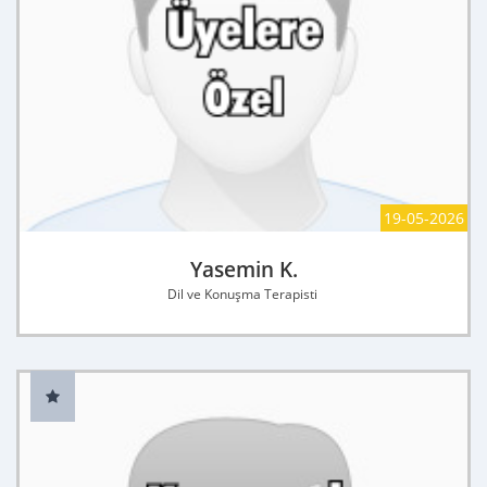
19-05-2026
Yasemin K.
Dil ve Konuşma Terapisti